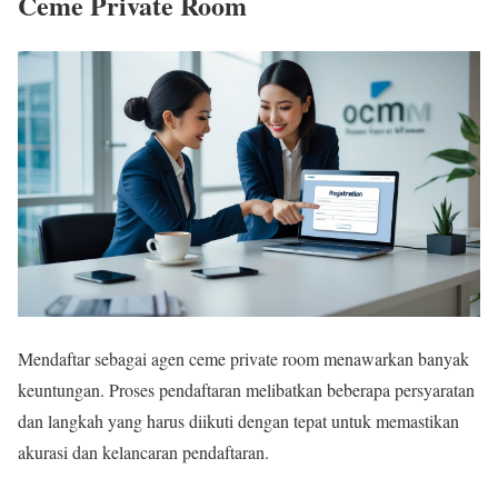
Ceme Private Room
Mendaftar sebagai agen ceme private room menawarkan banyak
keuntungan. Proses pendaftaran melibatkan beberapa persyaratan
dan langkah yang harus diikuti dengan tepat untuk memastikan
akurasi dan kelancaran pendaftaran.