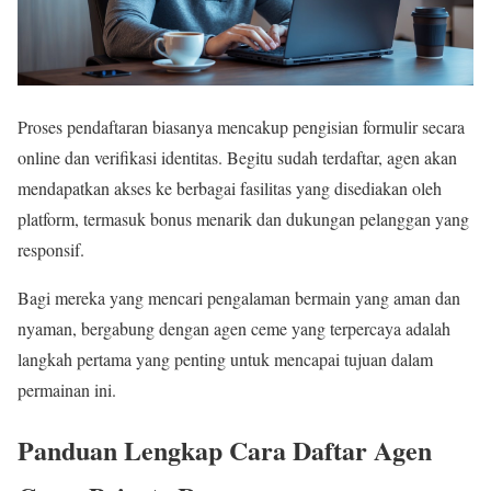
Proses pendaftaran biasanya mencakup pengisian formulir secara
online dan verifikasi identitas. Begitu sudah terdaftar, agen akan
mendapatkan akses ke berbagai fasilitas yang disediakan oleh
platform, termasuk bonus menarik dan dukungan pelanggan yang
responsif.
Bagi mereka yang mencari pengalaman bermain yang aman dan
nyaman, bergabung dengan agen ceme yang terpercaya adalah
langkah pertama yang penting untuk mencapai tujuan dalam
permainan ini.
Panduan Lengkap Cara Daftar Agen