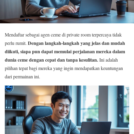
Mendaftar sebagai agen ceme di private room terpercaya tidak
Dengan langkah-langkah yang jelas dan mudah
perlu rumit.
diikuti, siapa pun dapat memulai perjalanan mereka dalam
dunia ceme dengan cepat dan tanpa kesulitan.
Ini adalah
pilihan tepat bagi mereka yang ingin mendapatkan keuntungan
dari permainan ini.