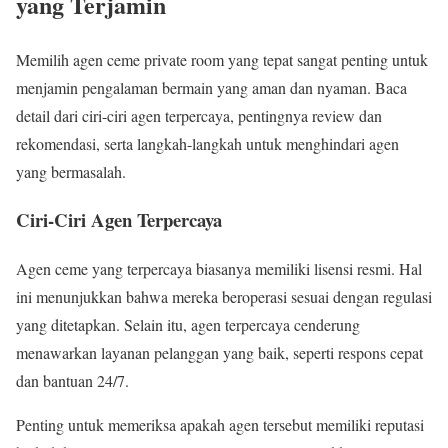
yang Terjamin
Memilih agen ceme private room yang tepat sangat penting untuk
menjamin pengalaman bermain yang aman dan nyaman. Baca
detail dari ciri-ciri agen terpercaya, pentingnya review dan
rekomendasi, serta langkah-langkah untuk menghindari agen
yang bermasalah.
Ciri-Ciri Agen Terpercaya
Agen ceme yang terpercaya biasanya memiliki lisensi resmi. Hal
ini menunjukkan bahwa mereka beroperasi sesuai dengan regulasi
yang ditetapkan. Selain itu, agen terpercaya cenderung
menawarkan layanan pelanggan yang baik, seperti respons cepat
dan bantuan 24/7.
Penting untuk memeriksa apakah agen tersebut memiliki reputasi