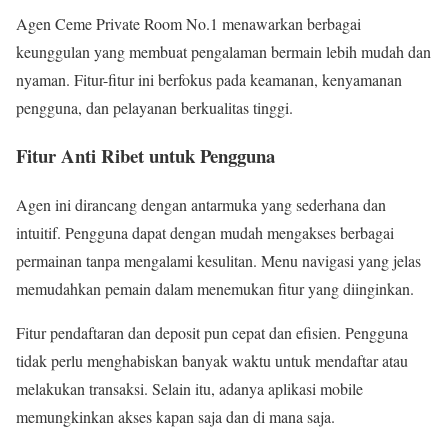
Agen Ceme Private Room No.1 menawarkan berbagai
keunggulan yang membuat pengalaman bermain lebih mudah dan
nyaman. Fitur-fitur ini berfokus pada keamanan, kenyamanan
pengguna, dan pelayanan berkualitas tinggi.
Fitur Anti Ribet untuk Pengguna
Agen ini dirancang dengan antarmuka yang sederhana dan
intuitif. Pengguna dapat dengan mudah mengakses berbagai
permainan tanpa mengalami kesulitan. Menu navigasi yang jelas
memudahkan pemain dalam menemukan fitur yang diinginkan.
Fitur pendaftaran dan deposit pun cepat dan efisien. Pengguna
tidak perlu menghabiskan banyak waktu untuk mendaftar atau
melakukan transaksi. Selain itu, adanya aplikasi mobile
memungkinkan akses kapan saja dan di mana saja.