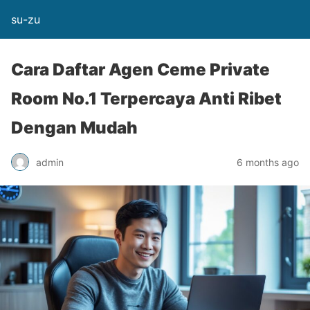
su-zu
Cara Daftar Agen Ceme Private
Room No.1 Terpercaya Anti Ribet
Dengan Mudah
admin
6 months ago