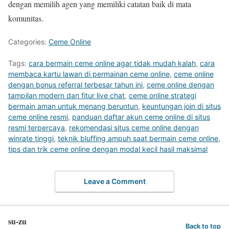
dengan memilih agen yang memiliki catatan baik di mata
komunitas.
Categories:
Ceme Online
Tags:
cara bermain ceme online agar tidak mudah kalah
,
cara
membaca kartu lawan di permainan ceme online
,
ceme online
dengan bonus referral terbesar tahun ini
,
ceme online dengan
tampilan modern dan fitur live chat
,
ceme online strategi
bermain aman untuk menang beruntun
,
keuntungan join di situs
ceme online resmi
,
panduan daftar akun ceme online di situs
resmi terpercaya
,
rekomendasi situs ceme online dengan
winrate tinggi
,
teknik bluffing ampuh saat bermain ceme online
,
tips dan trik ceme online dengan modal kecil hasil maksimal
Leave a Comment
su-zu
Back to top