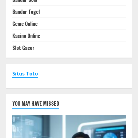
Bandar Togel
Ceme Online
Kasino Online
Slot Gacor
Situs Toto
YOU MAY HAVE MISSED