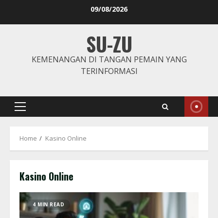
Skip
09/08/2026
to
content
SU-ZU
KEMENANGAN DI TANGAN PEMAIN YANG
TERINFORMASI
Primary
Menu
Home
Kasino Online
Kasino Online
4 MIN READ