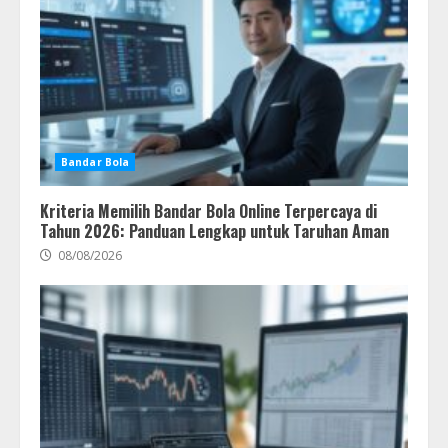
Bandar Bola
Kriteria Memilih Bandar Bola Online Terpercaya di
Tahun 2026: Panduan Lengkap untuk Taruhan Aman
08/08/2026