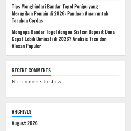
Tips Menghindari Bandar Togel Penipu yang
Merugikan Pemain di 2026: Panduan Aman untuk
Taruhan Cerdas
Mengapa Bandar Togel dengan Sistem Deposit Dana
Cepat Lebih Diminati di 2026? Analisis Tren dan
Alasan Populer
RECENT COMMENTS
No comments to show.
ARCHIVES
August 2026