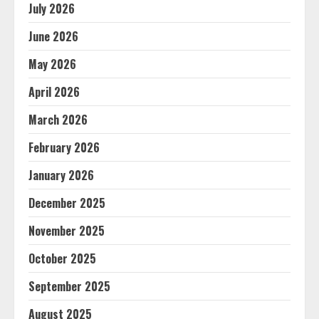
July 2026
June 2026
May 2026
April 2026
March 2026
February 2026
January 2026
December 2025
November 2025
October 2025
September 2025
August 2025