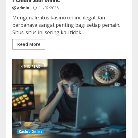
admin
11/07/2026
Mengenali situs kasino online ilegal dan
berbahaya sangat penting bagi setiap pemain.
Situs-situs ini sering kali tidak...
Read More
4 MIN READ
Kasino Online