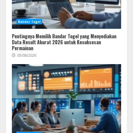
Bandar Togel
Pentingnya Memilih Bandar Togel yang Menyediakan
Data Result Akurat 2026 untuk Kesuksesan
Permainan
05/08/2026