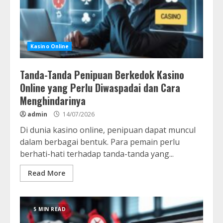
Kasino Online
Tanda-Tanda Penipuan Berkedok Kasino
Online yang Perlu Diwaspadai dan Cara
Menghindarinya
admin
14/07/2026
Di dunia kasino online, penipuan dapat muncul
dalam berbagai bentuk. Para pemain perlu
berhati-hati terhadap tanda-tanda yang...
Read More
5 MIN READ