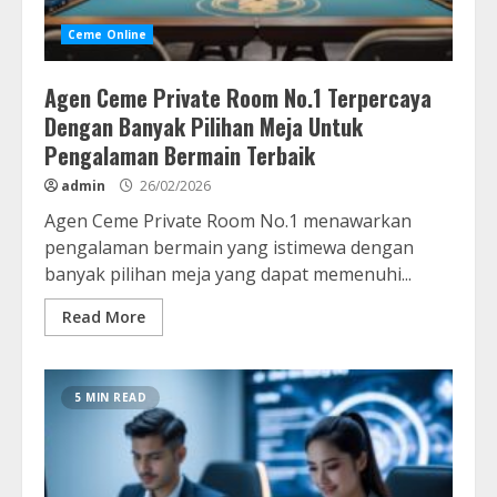
Ceme Online
Agen Ceme Private Room No.1 Terpercaya
Dengan Banyak Pilihan Meja Untuk
Pengalaman Bermain Terbaik
admin
26/02/2026
Agen Ceme Private Room No.1 menawarkan
pengalaman bermain yang istimewa dengan
banyak pilihan meja yang dapat memenuhi...
Read More
5 MIN READ