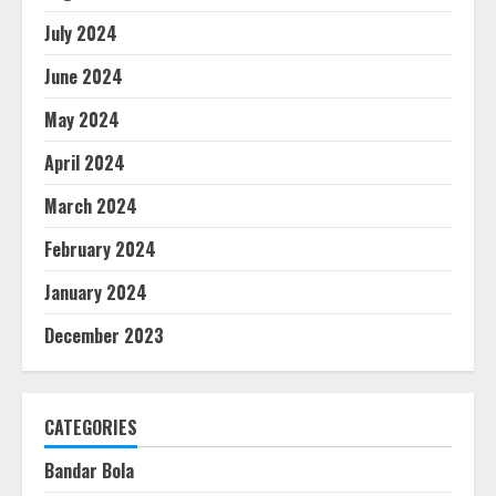
July 2024
June 2024
May 2024
April 2024
March 2024
February 2024
January 2024
December 2023
CATEGORIES
Bandar Bola