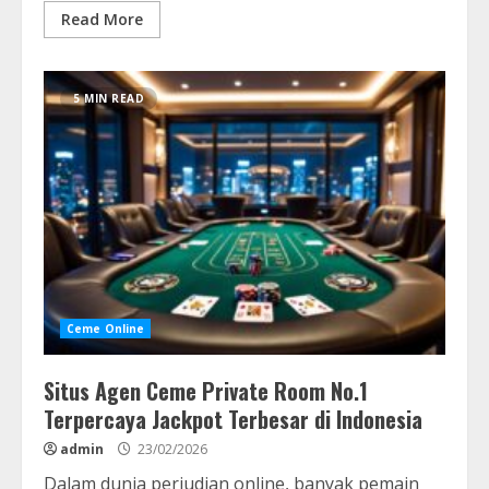
Read More
5 MIN READ
Ceme Online
Situs Agen Ceme Private Room No.1
Terpercaya Jackpot Terbesar di Indonesia
admin
23/02/2026
Dalam dunia perjudian online, banyak pemain