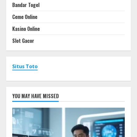
Bandar Togel
Ceme Online
Kasino Online
Slot Gacor
Situs Toto
YOU MAY HAVE MISSED