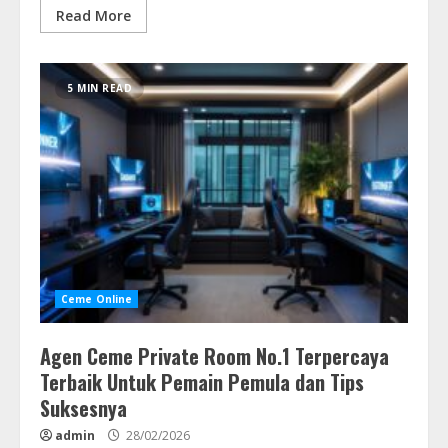
Read More
5 MIN READ
Ceme Online
Agen Ceme Private Room No.1 Terpercaya
Terbaik Untuk Pemain Pemula dan Tips
Suksesnya
admin
28/02/2026