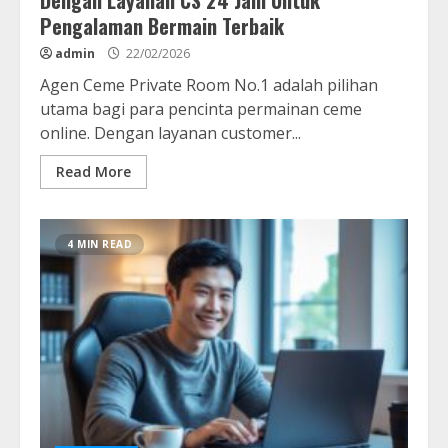
Dengan Layanan CS 24 Jam Untuk
Pengalaman Bermain Terbaik
admin
22/02/2026
Agen Ceme Private Room No.1 adalah pilihan
utama bagi para pencinta permainan ceme
online. Dengan layanan customer...
Read More
4 MIN READ