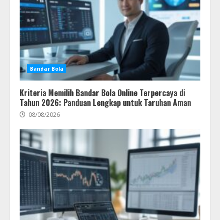
Bandar Bola
Kriteria Memilih Bandar Bola Online Terpercaya di
Tahun 2026: Panduan Lengkap untuk Taruhan Aman
08/08/2026