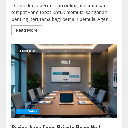
Dalam dunia permainan online, menemukan
tempat yang tepat untuk memulai sangatlah
penting, terutama bagi pemain pemula. Agen...
Read More
4 MIN READ
Ceme Online
Review Agen Ceme Private Room No.1