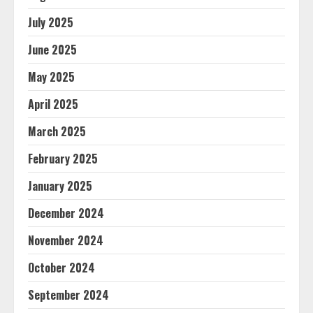
July 2025
June 2025
May 2025
April 2025
March 2025
February 2025
January 2025
December 2024
November 2024
October 2024
September 2024