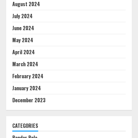
August 2024
July 2024
June 2024
May 2024
April 2024
March 2024
February 2024
January 2024
December 2023
CATEGORIES
Bandar Bola