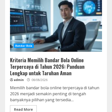
Bandar Bola
Kriteria Memilih Bandar Bola Online
Terpercaya di Tahun 2026: Panduan
Lengkap untuk Taruhan Aman
admin
08/08/2026
Memilih bandar bola online terpercaya di tahun
2026 menjadi semakin penting di tengah
banyaknya pilihan yang tersedia....
Read More