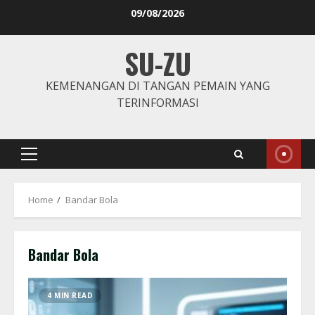
Skip
09/08/2026
to
content
SU-ZU
KEMENANGAN DI TANGAN PEMAIN YANG
TERINFORMASI
Primary
Menu
Home
Bandar Bola
Bandar Bola
4 MIN READ