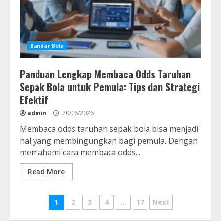
Bandar Bola
Panduan Lengkap Membaca Odds Taruhan
Sepak Bola untuk Pemula: Tips dan Strategi
Efektif
admin
20/06/2026
Membaca odds taruhan sepak bola bisa menjadi
hal yang membingungkan bagi pemula. Dengan
memahami cara membaca odds...
Read More
Posts
1
2
3
4
…
17
Next