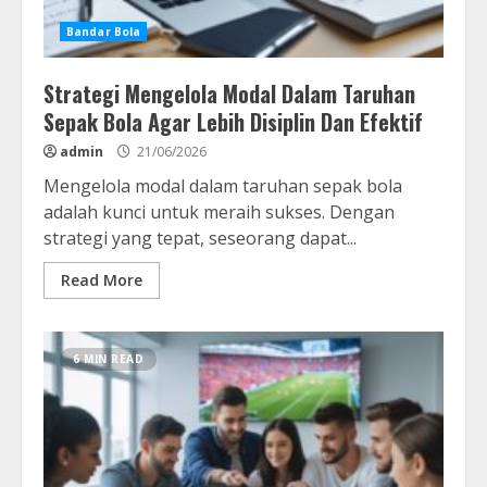
Bandar Bola
Strategi Mengelola Modal Dalam Taruhan
Sepak Bola Agar Lebih Disiplin Dan Efektif
admin
21/06/2026
Mengelola modal dalam taruhan sepak bola
adalah kunci untuk meraih sukses. Dengan
strategi yang tepat, seseorang dapat...
Read More
6 MIN READ