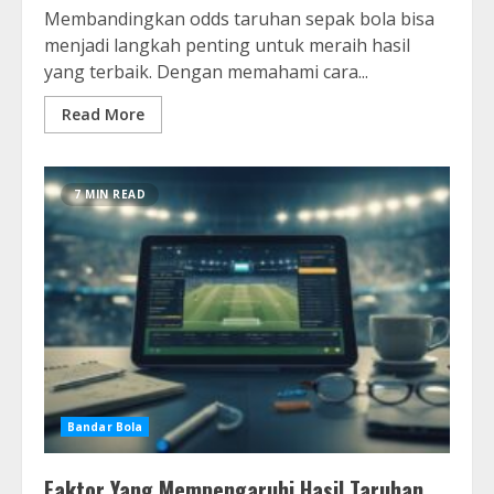
Membandingkan odds taruhan sepak bola bisa
menjadi langkah penting untuk meraih hasil
yang terbaik. Dengan memahami cara...
Read More
7 MIN READ
Bandar Bola
Faktor Yang Mempengaruhi Hasil Taruhan