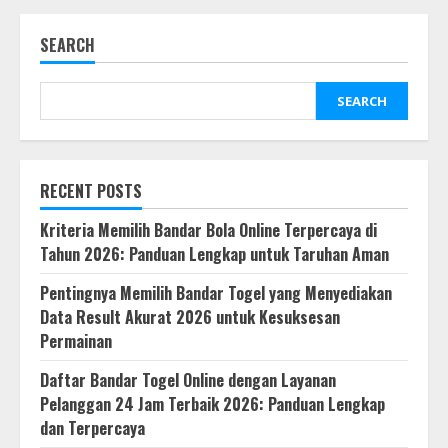
pagination
SEARCH
SEARCH
RECENT POSTS
Kriteria Memilih Bandar Bola Online Terpercaya di
Tahun 2026: Panduan Lengkap untuk Taruhan Aman
Pentingnya Memilih Bandar Togel yang Menyediakan
Data Result Akurat 2026 untuk Kesuksesan
Permainan
Daftar Bandar Togel Online dengan Layanan
Pelanggan 24 Jam Terbaik 2026: Panduan Lengkap
dan Terpercaya