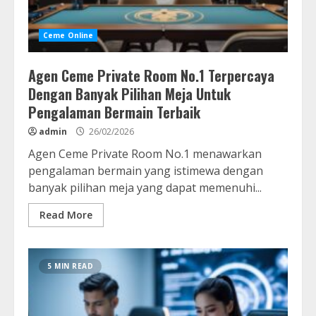
Ceme Online
Agen Ceme Private Room No.1 Terpercaya
Dengan Banyak Pilihan Meja Untuk
Pengalaman Bermain Terbaik
admin
26/02/2026
Agen Ceme Private Room No.1 menawarkan
pengalaman bermain yang istimewa dengan
banyak pilihan meja yang dapat memenuhi...
Read More
5 MIN READ