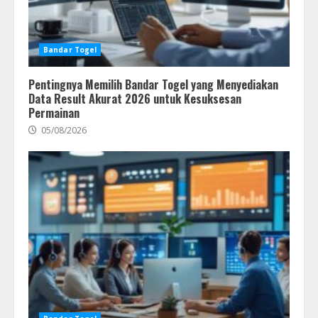
Bandar Togel
Pentingnya Memilih Bandar Togel yang Menyediakan
Data Result Akurat 2026 untuk Kesuksesan
Permainan
05/08/2026