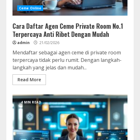
Ceme Online
Cara Daftar Agen Ceme Private Room No.1
Terpercaya Anti Ribet Dengan Mudah
admin
21/02/2026
Mendaftar sebagai agen ceme di private room
terpercaya tidak perlu rumit. Dengan langkah-
langkah yang jelas dan mudah...
Read More
4 MIN READ