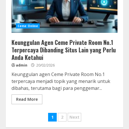
Ceme Online
Keunggulan Agen Ceme Private Room No.1
Terpercaya Dibanding Situs Lain yang Perlu
Anda Ketahui
admin
20/02/2026
Keunggulan agen Ceme Private Room No.1
terpercaya menjadi topik yang menarik untuk
dibahas, terutama bagi para penggemar...
Read More
Posts
1
2
Next