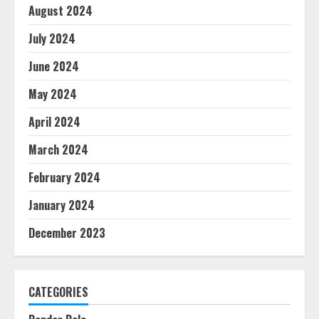
August 2024
July 2024
June 2024
May 2024
April 2024
March 2024
February 2024
January 2024
December 2023
CATEGORIES