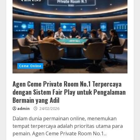
4 MIN READ
Ceme Online
Agen Ceme Private Room No.1 Terpercaya
dengan Sistem Fair Play untuk Pengalaman
Bermain yang Adil
admin
24/02/2026
Dalam dunia permainan online, menemukan
tempat terpercaya adalah prioritas utama para
pemain. Agen Ceme Private Room No.1...