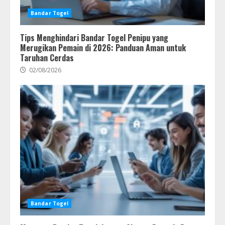
Bandar Togel
Tips Menghindari Bandar Togel Penipu yang
Merugikan Pemain di 2026: Panduan Aman untuk
Taruhan Cerdas
02/08/2026
Bandar Togel