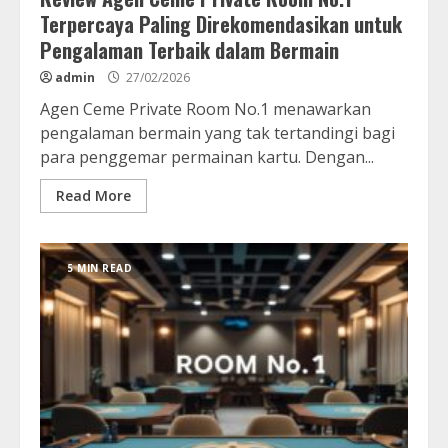
Terpercaya Paling Direkomendasikan untuk
Pengalaman Terbaik dalam Bermain
admin
27/02/2026
Agen Ceme Private Room No.1 menawarkan
pengalaman bermain yang tak tertandingi bagi
para penggemar permainan kartu. Dengan...
Read More
5 MIN READ