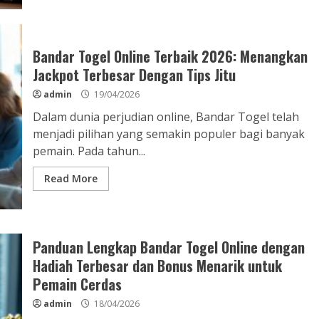
Bandar Togel Online Terbaik 2026: Menangkan
Jackpot Terbesar Dengan Tips Jitu
admin
19/04/2026
Dalam dunia perjudian online, Bandar Togel telah
menjadi pilihan yang semakin populer bagi banyak
pemain. Pada tahun...
Read More
Panduan Lengkap Bandar Togel Online dengan
Hadiah Terbesar dan Bonus Menarik untuk
Pemain Cerdas
admin
18/04/2026