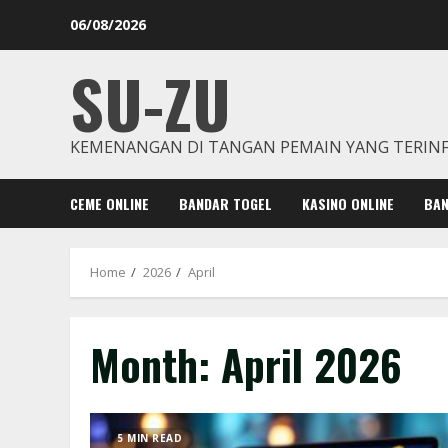
Skip
06/08/2026
to
content
SU-ZU
KEMENANGAN DI TANGAN PEMAIN YANG TERIN
CEME ONLINE
BANDAR TOGEL
KASINO ONLINE
BAN
Home
2026
April
Month:
April 2026
5 MIN READ