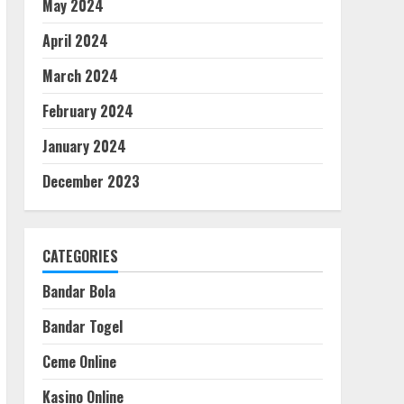
May 2024
April 2024
March 2024
February 2024
January 2024
December 2023
CATEGORIES
Bandar Bola
Bandar Togel
Ceme Online
Kasino Online