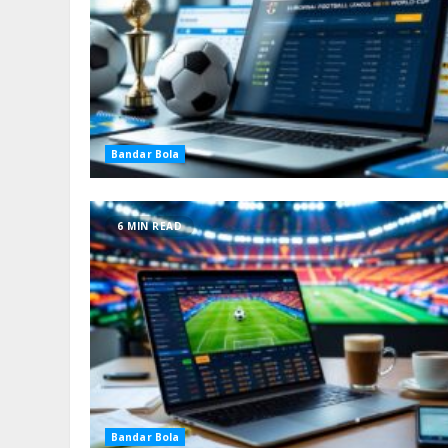
Bandar Bola
6 MIN READ
Bandar Bola