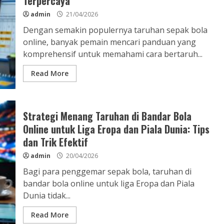
Terpercaya
admin
21/04/2026
Dengan semakin populernya taruhan sepak bola
online, banyak pemain mencari panduan yang
komprehensif untuk memahami cara bertaruh...
Read More
Strategi Menang Taruhan di Bandar Bola
Online untuk Liga Eropa dan Piala Dunia: Tips
dan Trik Efektif
admin
20/04/2026
Bagi para penggemar sepak bola, taruhan di
bandar bola online untuk liga Eropa dan Piala
Dunia tidak...
Read More