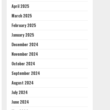
April 2025
March 2025
February 2025
January 2025
December 2024
November 2024
October 2024
September 2024
August 2024
July 2024
June 2024