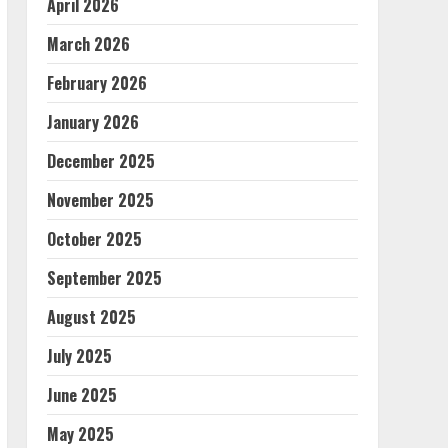
April 2026
March 2026
February 2026
January 2026
December 2025
November 2025
October 2025
September 2025
August 2025
July 2025
June 2025
May 2025