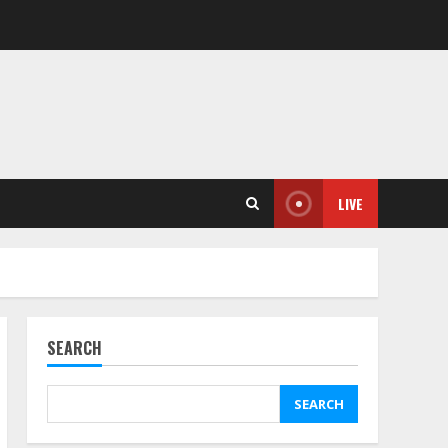
LIVE
SEARCH
SEARCH