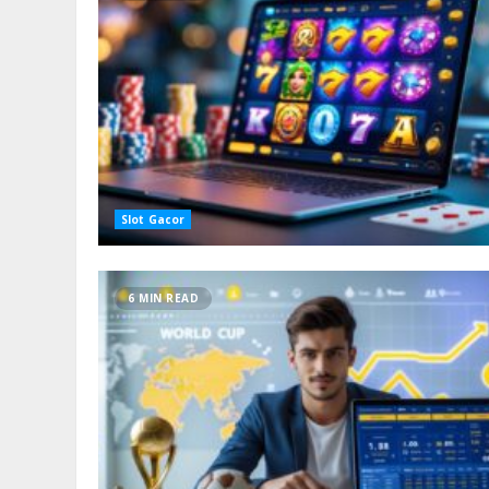
Slot Gacor
6 MIN READ