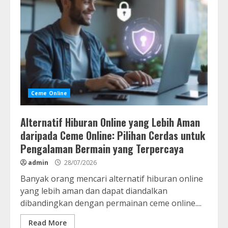
Ceme Online
Alternatif Hiburan Online yang Lebih Aman
daripada Ceme Online: Pilihan Cerdas untuk
Pengalaman Bermain yang Terpercaya
admin
28/07/2026
Banyak orang mencari alternatif hiburan online
yang lebih aman dan dapat diandalkan
dibandingkan dengan permainan ceme online....
Read More