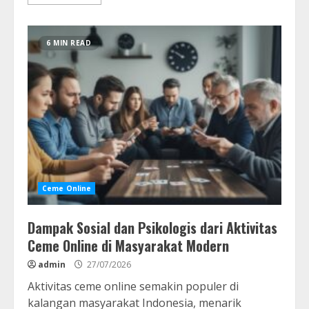
6 MIN READ
Ceme Online
Dampak Sosial dan Psikologis dari Aktivitas
Ceme Online di Masyarakat Modern
admin
27/07/2026
Aktivitas ceme online semakin populer di
kalangan masyarakat Indonesia, menarik