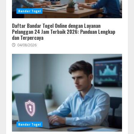
Bandar Togel
Daftar Bandar Togel Online dengan Layanan
Pelanggan 24 Jam Terbaik 2026: Panduan Lengkap
dan Terpercaya
04/08/2026
Bandar Togel