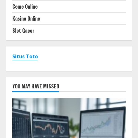
Ceme Online
Kasino Online
Slot Gacor
Situs Toto
YOU MAY HAVE MISSED