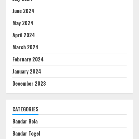
June 2024
May 2024
April 2024
March 2024
February 2024
January 2024
December 2023
CATEGORIES
Bandar Bola
Bandar Togel