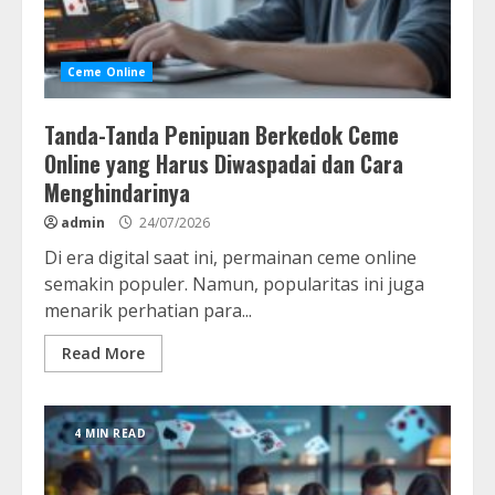
Ceme Online
Tanda-Tanda Penipuan Berkedok Ceme
Online yang Harus Diwaspadai dan Cara
Menghindarinya
admin
24/07/2026
Di era digital saat ini, permainan ceme online
semakin populer. Namun, popularitas ini juga
menarik perhatian para...
Read More
4 MIN READ