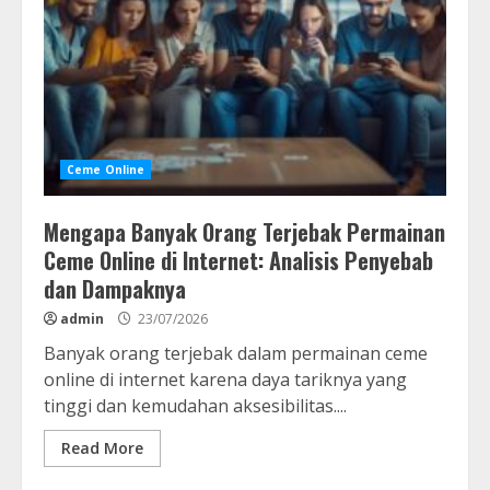
Ceme Online
Mengapa Banyak Orang Terjebak Permainan
Ceme Online di Internet: Analisis Penyebab
dan Dampaknya
admin
23/07/2026
Banyak orang terjebak dalam permainan ceme
online di internet karena daya tariknya yang
tinggi dan kemudahan aksesibilitas....
Read More