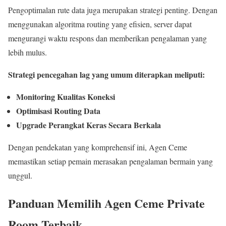
Pengoptimalan rute data juga merupakan strategi penting. Dengan
menggunakan algoritma routing yang efisien, server dapat
mengurangi waktu respons dan memberikan pengalaman yang
lebih mulus.
Strategi pencegahan lag yang umum diterapkan meliputi:
Monitoring Kualitas Koneksi
Optimisasi Routing Data
Upgrade Perangkat Keras Secara Berkala
Dengan pendekatan yang komprehensif ini, Agen Ceme
memastikan setiap pemain merasakan pengalaman bermain yang
unggul.
Panduan Memilih Agen Ceme Private
Room Terbaik