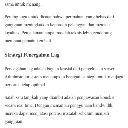
sama untuk menang.
Penting juga untuk dicatat bahwa permainan yang bebas dari
gangguan meningkatkan kepuasan pelanggan dan memicu
loyalitas. Pengalaman tanpa masalah teknis lebih cenderung
membuat pemain kembali.
Strategi Pencegahan Lag
Pencegahan lag adalah bagian krusial dari pengelolaan server.
Administrator sistem menerapkan beragam strategi untuk menjaga
performa tetap optimal.
Salah satu langkah yang diambil adalah pengawasan koneksi
secara real-time. Dengan memantau penggunaan bandwidth,
mereka dapat mengatasi potensi masalah sebelum menjadi
gangguan.