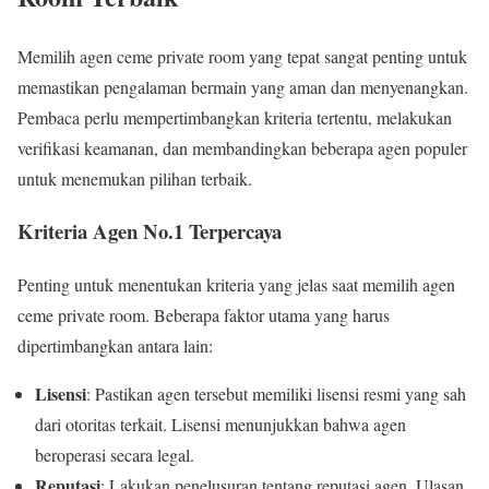
Memilih agen ceme private room yang tepat sangat penting untuk
memastikan pengalaman bermain yang aman dan menyenangkan.
Pembaca perlu mempertimbangkan kriteria tertentu, melakukan
verifikasi keamanan, dan membandingkan beberapa agen populer
untuk menemukan pilihan terbaik.
Kriteria Agen No.1 Terpercaya
Penting untuk menentukan kriteria yang jelas saat memilih agen
ceme private room. Beberapa faktor utama yang harus
dipertimbangkan antara lain:
Lisensi
: Pastikan agen tersebut memiliki lisensi resmi yang sah
dari otoritas terkait. Lisensi menunjukkan bahwa agen
beroperasi secara legal.
Reputasi
: Lakukan penelusuran tentang reputasi agen. Ulasan