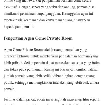
online yang menawarkan pengalaman bermain ceme secara
eksklusif. Dengan server yang stabil dan anti lag, pemain bisa
menikmati permainan tanpa gangguan. Keunggulan agen ini
terletak pada keamanan dan kenyamanan yang ditawarkan
kepada para pemain.
Pengertian Agen Ceme Private Room
Agen Ceme Private Room adalah ruang permainan yang
dirancang khusus untuk memberikan pengalaman bermain yang
lebih pribadi. Setiap pemain dapat merasakan suasana yang intim
dan fokus pada permainan. Ruang ini biasanya memiliki batasan
jumlah pemain yang lebih sedikit dibandingkan dengan ruang
publik, sehingga memungkinkan interaksi yang lebih baik antara
pemain.
Fasilitas dalam private room ini sering kali mencakup fitur seperti