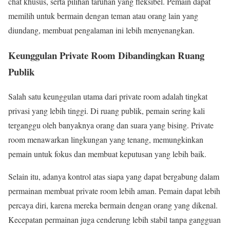
chat khusus, serta pilihan taruhan yang fleksibel. Pemain dapat
memilih untuk bermain dengan teman atau orang lain yang
diundang, membuat pengalaman ini lebih menyenangkan.
Keunggulan Private Room Dibandingkan Ruang
Publik
Salah satu keunggulan utama dari private room adalah tingkat
privasi yang lebih tinggi. Di ruang publik, pemain sering kali
terganggu oleh banyaknya orang dan suara yang bising. Private
room menawarkan lingkungan yang tenang, memungkinkan
pemain untuk fokus dan membuat keputusan yang lebih baik.
Selain itu, adanya kontrol atas siapa yang dapat bergabung dalam
permainan membuat private room lebih aman. Pemain dapat lebih
percaya diri, karena mereka bermain dengan orang yang dikenal.
Kecepatan permainan juga cenderung lebih stabil tanpa gangguan