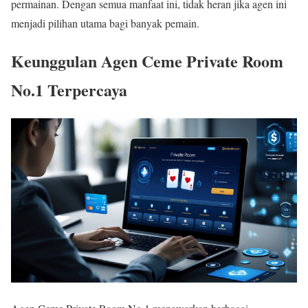
permainan. Dengan semua manfaat ini, tidak heran jika agen ini
menjadi pilihan utama bagi banyak pemain.
Keunggulan Agen Ceme Private Room
No.1 Terpercaya