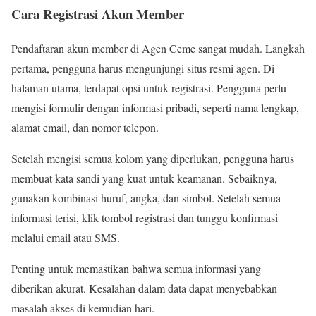
Cara Registrasi Akun Member
Pendaftaran akun member di Agen Ceme sangat mudah. Langkah
pertama, pengguna harus mengunjungi situs resmi agen. Di
halaman utama, terdapat opsi untuk registrasi. Pengguna perlu
mengisi formulir dengan informasi pribadi, seperti nama lengkap,
alamat email, dan nomor telepon.
Setelah mengisi semua kolom yang diperlukan, pengguna harus
membuat kata sandi yang kuat untuk keamanan. Sebaiknya,
gunakan kombinasi huruf, angka, dan simbol. Setelah semua
informasi terisi, klik tombol registrasi dan tunggu konfirmasi
melalui email atau SMS.
Penting untuk memastikan bahwa semua informasi yang
diberikan akurat. Kesalahan dalam data dapat menyebabkan
masalah akses di kemudian hari.