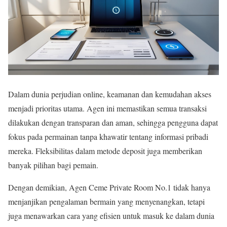
Dalam dunia perjudian online, keamanan dan kemudahan akses
menjadi prioritas utama. Agen ini memastikan semua transaksi
dilakukan dengan transparan dan aman, sehingga pengguna dapat
fokus pada permainan tanpa khawatir tentang informasi pribadi
mereka. Fleksibilitas dalam metode deposit juga memberikan
banyak pilihan bagi pemain.
Dengan demikian, Agen Ceme Private Room No.1 tidak hanya
menjanjikan pengalaman bermain yang menyenangkan, tetapi
juga menawarkan cara yang efisien untuk masuk ke dalam dunia