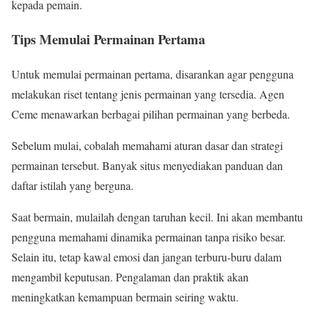
kepada pemain.
Tips Memulai Permainan Pertama
Untuk memulai permainan pertama, disarankan agar pengguna
melakukan riset tentang jenis permainan yang tersedia. Agen
Ceme menawarkan berbagai pilihan permainan yang berbeda.
Sebelum mulai, cobalah memahami aturan dasar dan strategi
permainan tersebut. Banyak situs menyediakan panduan dan
daftar istilah yang berguna.
Saat bermain, mulailah dengan taruhan kecil. Ini akan membantu
pengguna memahami dinamika permainan tanpa risiko besar.
Selain itu, tetap kawal emosi dan jangan terburu-buru dalam
mengambil keputusan. Pengalaman dan praktik akan
meningkatkan kemampuan bermain seiring waktu.