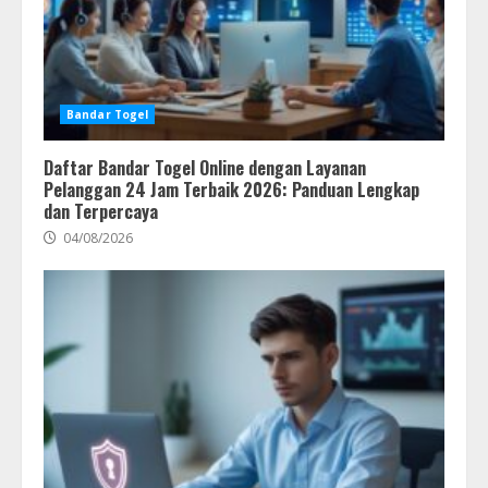
Bandar Togel
Daftar Bandar Togel Online dengan Layanan
Pelanggan 24 Jam Terbaik 2026: Panduan Lengkap
dan Terpercaya
04/08/2026