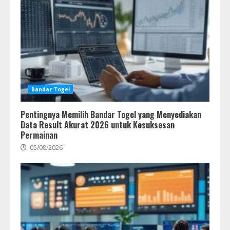
Bandar Togel
Pentingnya Memilih Bandar Togel yang Menyediakan
Data Result Akurat 2026 untuk Kesuksesan
Permainan
05/08/2026