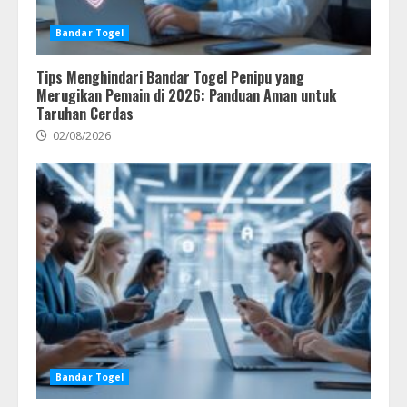
Bandar Togel
Tips Menghindari Bandar Togel Penipu yang
Merugikan Pemain di 2026: Panduan Aman untuk
Taruhan Cerdas
02/08/2026
Bandar Togel