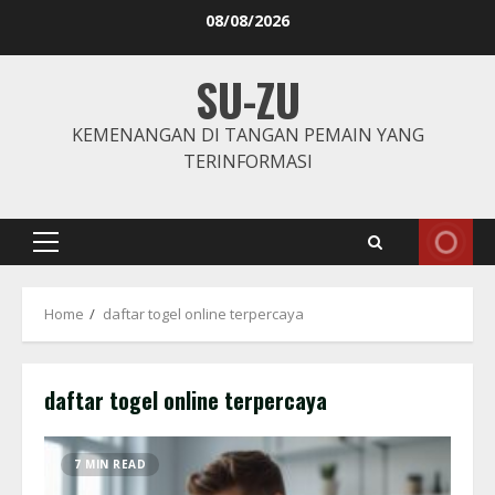
Skip
08/08/2026
to
content
SU-ZU
KEMENANGAN DI TANGAN PEMAIN YANG
TERINFORMASI
Primary
Menu
Home
daftar togel online terpercaya
daftar togel online terpercaya
7 MIN READ