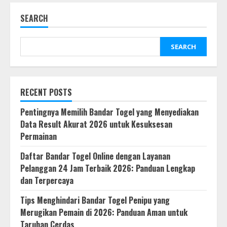
SEARCH
SEARCH
RECENT POSTS
Pentingnya Memilih Bandar Togel yang Menyediakan
Data Result Akurat 2026 untuk Kesuksesan
Permainan
Daftar Bandar Togel Online dengan Layanan
Pelanggan 24 Jam Terbaik 2026: Panduan Lengkap
dan Terpercaya
Tips Menghindari Bandar Togel Penipu yang
Merugikan Pemain di 2026: Panduan Aman untuk
Taruhan Cerdas