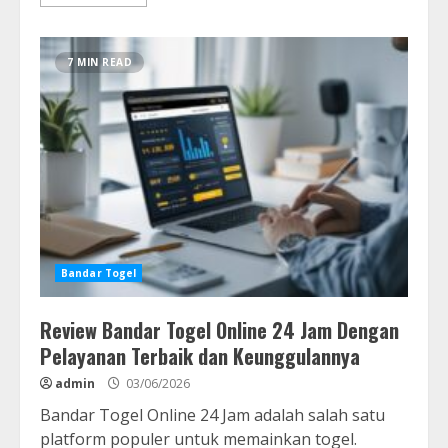
7 MIN READ
Bandar Togel
Review Bandar Togel Online 24 Jam Dengan
Pelayanan Terbaik dan Keunggulannya
admin
03/06/2026
Bandar Togel Online 24 Jam adalah salah satu
platform populer untuk memainkan togel.