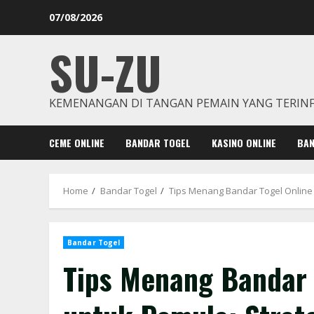
Skip
07/08/2026
to
content
SU-ZU
KEMENANGAN DI TANGAN PEMAIN YANG TERIN
CEME ONLINE
BANDAR TOGEL
KASINO ONLINE
BAN
Home
Bandar Togel
Tips Menang Bandar Togel Online 2
Bandar Togel
Tips Menang Bandar 