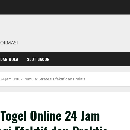
FORMASI
DAR BOLA
SLOT GACOR
4 Jam untuk Pemula: Strategi Efektif dan Praktis
Togel Online 24 Jam