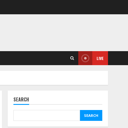
LIVE
SEARCH
SEARCH