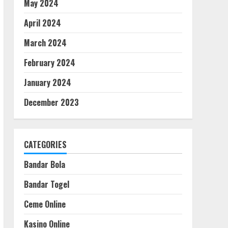
May 2024
April 2024
March 2024
February 2024
January 2024
December 2023
CATEGORIES
Bandar Bola
Bandar Togel
Ceme Online
Kasino Online