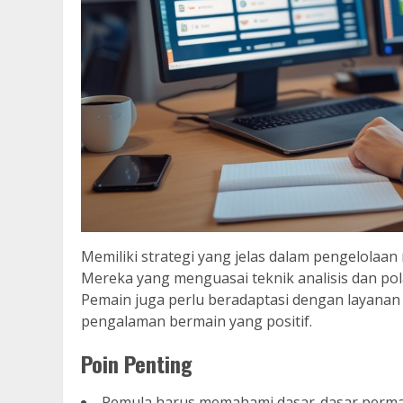
Memiliki strategi yang jelas dalam pengelolaan
Mereka yang menguasai teknik analisis dan po
Pemain juga perlu beradaptasi dengan layanan
pengalaman bermain yang positif.
Poin Penting
Pemula harus memahami dasar-dasar perma