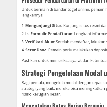
Prosedur Pendaftaran di Platform T
Untuk bermain di bandar togel online, pemain 
langkahnya:
Mengunjungi Situs
: Kunjungi situs resmi dar
Isi Formulir Pendaftaran
: Lengkapi informa
Verifikasi Akun
: Setelah mendaftar, lakukan 
Setor Dana
: Pemain perlu melakukan deposi
Pastikan untuk memeriksa syarat dan ketentuan 
Strategi Pengelolaan Modal 
Bagi pemula, mengelola modal dengan tepat sa
strategi yang baik, mereka bisa meningkatka
risiko kerugian besar.
Menentukan Batas Harian Bermain