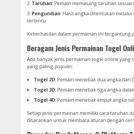
Taruhan
: Pemain memasang taruhan sesuai d
Pengundian
: Hasil angka ditentukan melalui
tertentu.
Keberhasilan dalam permainan ini tergantung 
Beragam Jenis Permainan Togel Onl
Ada banyak jenis permainan togel online yang t
yang paling populer:
Togel 2D
: Pemain menebak dua angka dari 0
Togel 3D
: Pemain menebak tiga angka dala
Togel 4D
: Pemain menebak empat angka sek
Setiap jenis permainan memiliki cara taruha
disarankan untuk membaca aturan dengan cer