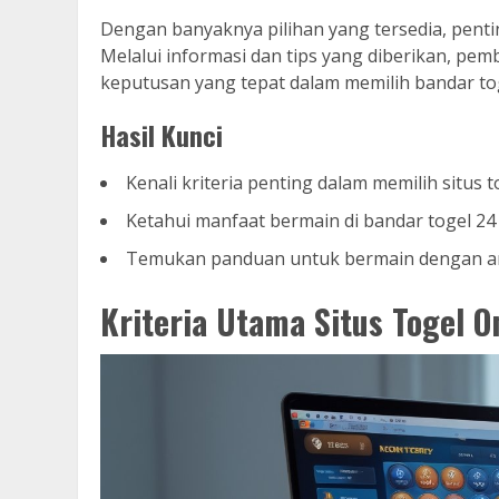
Dengan banyaknya pilihan yang tersedia, penti
Melalui informasi dan tips yang diberikan, pe
keputusan yang tepat dalam memilih bandar tog
Hasil Kunci
Kenali kriteria penting dalam memilih situs t
Ketahui manfaat bermain di bandar togel 24 
Temukan panduan untuk bermain dengan am
Kriteria Utama Situs Togel O