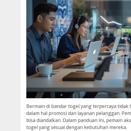
Bermain di bandar togel yang terpercaya tida
dalam hal promosi dan layanan pelanggan. Pem
bisa diandalkan. Dalam panduan ini, pemain 
togel yang sesuai dengan kebutuhan mereka.