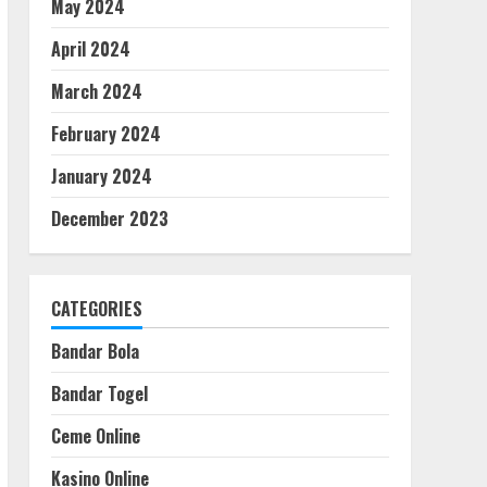
May 2024
April 2024
March 2024
February 2024
January 2024
December 2023
CATEGORIES
Bandar Bola
Bandar Togel
Ceme Online
Kasino Online