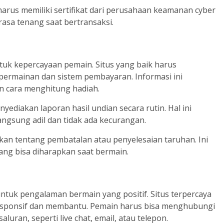
arus memiliki sertifikat dari perusahaan keamanan cyber
asa tenang saat bertransaksi.
tuk kepercayaan pemain. Situs yang baik harus
 permainan dan sistem pembayaran. Informasi ini
 cara menghitung hadiah.
ediakan laporan hasil undian secara rutin. Hal ini
gsung adil dan tidak ada kecurangan.
kan tentang pembatalan atau penyelesaian taruhan. Ini
ng bisa diharapkan saat bermain.
ntuk pengalaman bermain yang positif. Situs terpercaya
esponsif dan membantu. Pemain harus bisa menghubungi
uran, seperti live chat, email, atau telepon.