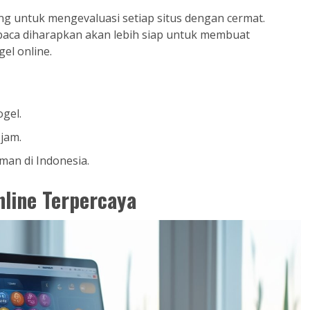
ng untuk mengevaluasi setiap situs dengan cermat.
mbaca diharapkan akan lebih siap untuk membuat
el online.
ogel.
jam.
an di Indonesia.
nline Terpercaya