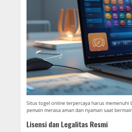
Situs togel online terpercaya harus memenuhi b
pemain merasa aman dan nyaman saat bermain. B
Lisensi dan Legalitas Resmi