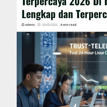
Terpercaya 2026 Di 
Lengkap dan Terper
admin
30/05/2026
6 min read