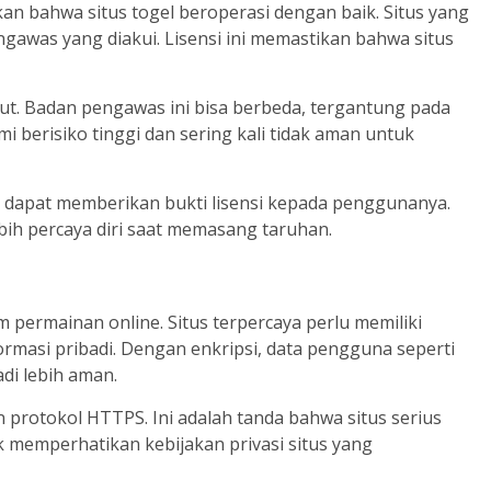
an bahwa situs togel beroperasi dengan baik. Situs yang
engawas yang diakui. Lisensi ini memastikan bahwa situs
ut. Badan pengawas ini bisa berbeda, tergantung pada
esmi berisiko tinggi dan sering kali tidak aman untuk
us dapat memberikan bukti lisensi kepada penggunanya.
ih percaya diri saat memasang taruhan.
permainan online. Situs terpercaya perlu memiliki
ormasi pribadi. Dengan enkripsi, data pengguna seperti
di lebih aman.
protokol HTTPS. Ini adalah tanda bahwa situs serius
uk memperhatikan kebijakan privasi situs yang