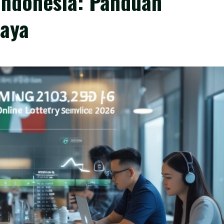
Indonesia: Panduan
caya