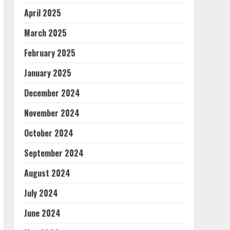
April 2025
March 2025
February 2025
January 2025
December 2024
November 2024
October 2024
September 2024
August 2024
July 2024
June 2024