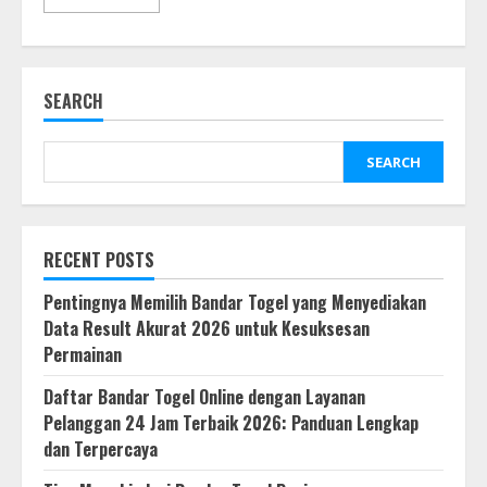
SEARCH
SEARCH
RECENT POSTS
Pentingnya Memilih Bandar Togel yang Menyediakan
Data Result Akurat 2026 untuk Kesuksesan
Permainan
Daftar Bandar Togel Online dengan Layanan
Pelanggan 24 Jam Terbaik 2026: Panduan Lengkap
dan Terpercaya