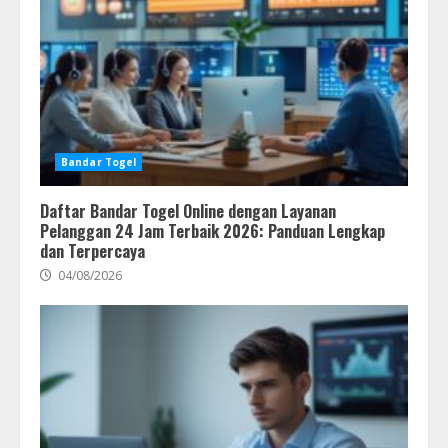
Bandar Togel
Daftar Bandar Togel Online dengan Layanan
Pelanggan 24 Jam Terbaik 2026: Panduan Lengkap
dan Terpercaya
04/08/2026