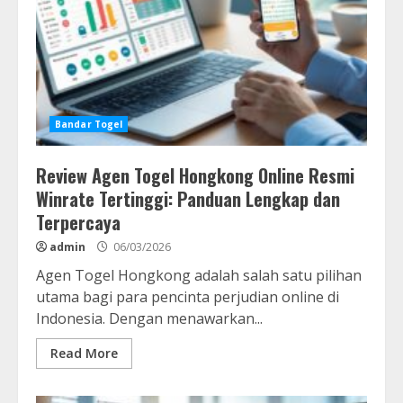
Bandar Togel
Review Agen Togel Hongkong Online Resmi
Winrate Tertinggi: Panduan Lengkap dan
Terpercaya
admin
06/03/2026
Agen Togel Hongkong adalah salah satu pilihan
utama bagi para pencinta perjudian online di
Indonesia. Dengan menawarkan...
Read More