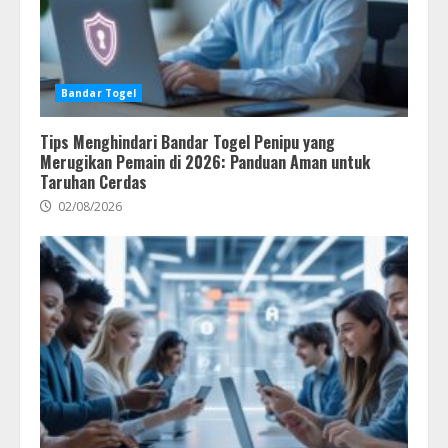
Bandar Togel
Tips Menghindari Bandar Togel Penipu yang
Merugikan Pemain di 2026: Panduan Aman untuk
Taruhan Cerdas
02/08/2026