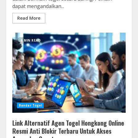
dapat mengandalkan...
Read More
6 MIN READ
Bandar Togel
Link Alternatif Agen Togel Hongkong Online
Resmi Anti Blokir Terbaru Untuk Akses