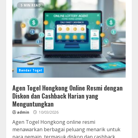
5 MIN READ
Bandar Togel
Agen Togel Hongkong Online Resmi dengan
Diskon dan Cashback Harian yang
Menguntungkan
admin
10/03/2026
Agen Togel Hongkong online resmi
menawarkan berbagai peluang menarik untuk
para pemain, termasuk diskon dan cashback