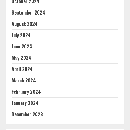
October 2024
September 2024
August 2024
July 2024
June 2024
May 2024
April 2024
March 2024
February 2024
January 2024
December 2023