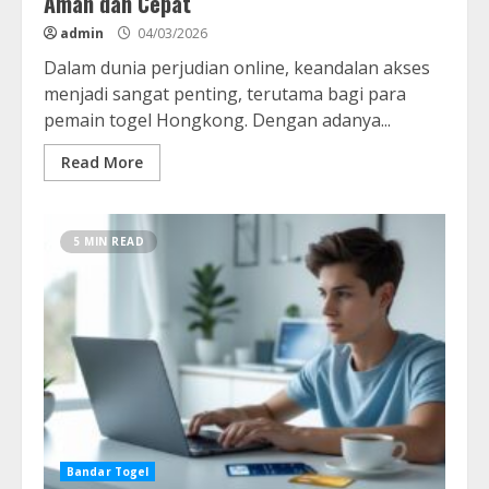
Aman dan Cepat
admin
04/03/2026
Dalam dunia perjudian online, keandalan akses
menjadi sangat penting, terutama bagi para
pemain togel Hongkong. Dengan adanya...
Read More
5 MIN READ
Bandar Togel