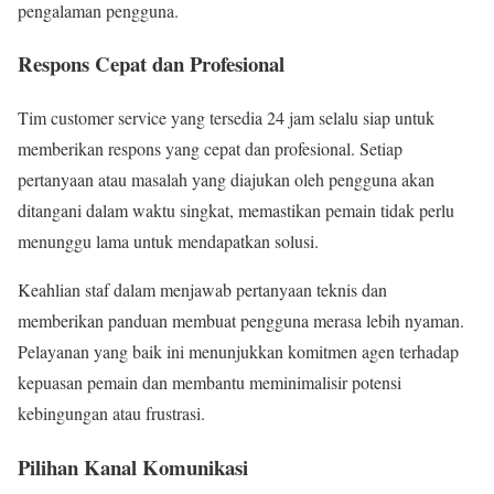
pengalaman pengguna.
Respons Cepat dan Profesional
Tim customer service yang tersedia 24 jam selalu siap untuk
memberikan respons yang cepat dan profesional. Setiap
pertanyaan atau masalah yang diajukan oleh pengguna akan
ditangani dalam waktu singkat, memastikan pemain tidak perlu
menunggu lama untuk mendapatkan solusi.
Keahlian staf dalam menjawab pertanyaan teknis dan
memberikan panduan membuat pengguna merasa lebih nyaman.
Pelayanan yang baik ini menunjukkan komitmen agen terhadap
kepuasan pemain dan membantu meminimalisir potensi
kebingungan atau frustrasi.
Pilihan Kanal Komunikasi