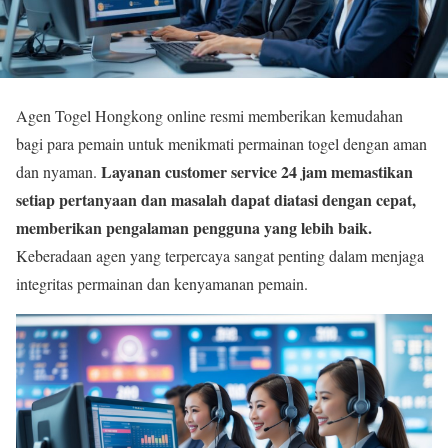
Agen Togel Hongkong online resmi memberikan kemudahan
bagi para pemain untuk menikmati permainan togel dengan aman
Layanan customer service 24 jam memastikan
dan nyaman.
setiap pertanyaan dan masalah dapat diatasi dengan cepat,
memberikan pengalaman pengguna yang lebih baik.
Keberadaan agen yang terpercaya sangat penting dalam menjaga
integritas permainan dan kenyamanan pemain.