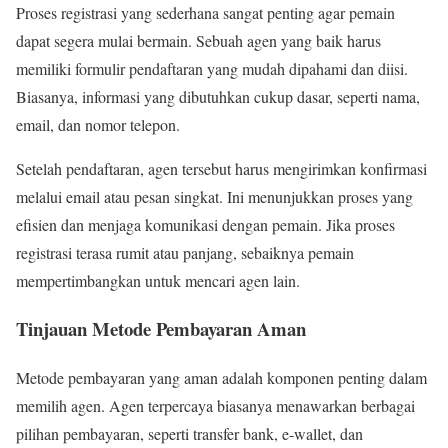
Proses registrasi yang sederhana sangat penting agar pemain
dapat segera mulai bermain. Sebuah agen yang baik harus
memiliki formulir pendaftaran yang mudah dipahami dan diisi.
Biasanya, informasi yang dibutuhkan cukup dasar, seperti nama,
email, dan nomor telepon.
Setelah pendaftaran, agen tersebut harus mengirimkan konfirmasi
melalui email atau pesan singkat. Ini menunjukkan proses yang
efisien dan menjaga komunikasi dengan pemain. Jika proses
registrasi terasa rumit atau panjang, sebaiknya pemain
mempertimbangkan untuk mencari agen lain.
Tinjauan Metode Pembayaran Aman
Metode pembayaran yang aman adalah komponen penting dalam
memilih agen. Agen terpercaya biasanya menawarkan berbagai
pilihan pembayaran, seperti transfer bank, e-wallet, dan