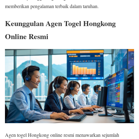
memberikan pengalaman terbaik dalam taruhan.
Keunggulan Agen Togel Hongkong
Online Resmi
Agen togel Hongkong online resmi menawarkan sejumlah