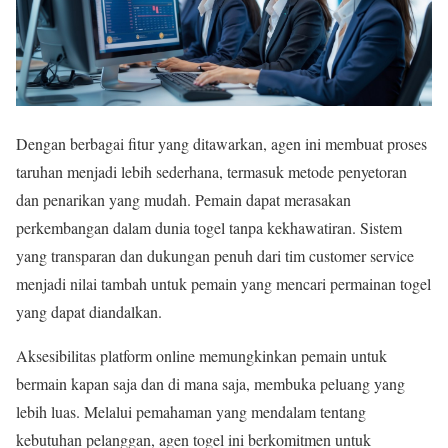
Dengan berbagai fitur yang ditawarkan, agen ini membuat proses
taruhan menjadi lebih sederhana, termasuk metode penyetoran
dan penarikan yang mudah. Pemain dapat merasakan
perkembangan dalam dunia togel tanpa kekhawatiran. Sistem
yang transparan dan dukungan penuh dari tim customer service
menjadi nilai tambah untuk pemain yang mencari permainan togel
yang dapat diandalkan.
Aksesibilitas platform online memungkinkan pemain untuk
bermain kapan saja dan di mana saja, membuka peluang yang
lebih luas. Melalui pemahaman yang mendalam tentang
kebutuhan pelanggan, agen togel ini berkomitmen untuk