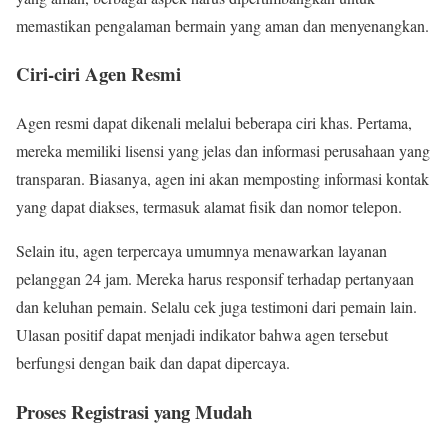
memastikan pengalaman bermain yang aman dan menyenangkan.
Ciri-ciri Agen Resmi
Agen resmi dapat dikenali melalui beberapa ciri khas. Pertama,
mereka memiliki lisensi yang jelas dan informasi perusahaan yang
transparan. Biasanya, agen ini akan memposting informasi kontak
yang dapat diakses, termasuk alamat fisik dan nomor telepon.
Selain itu, agen terpercaya umumnya menawarkan layanan
pelanggan 24 jam. Mereka harus responsif terhadap pertanyaan
dan keluhan pemain. Selalu cek juga testimoni dari pemain lain.
Ulasan positif dapat menjadi indikator bahwa agen tersebut
berfungsi dengan baik dan dapat dipercaya.
Proses Registrasi yang Mudah