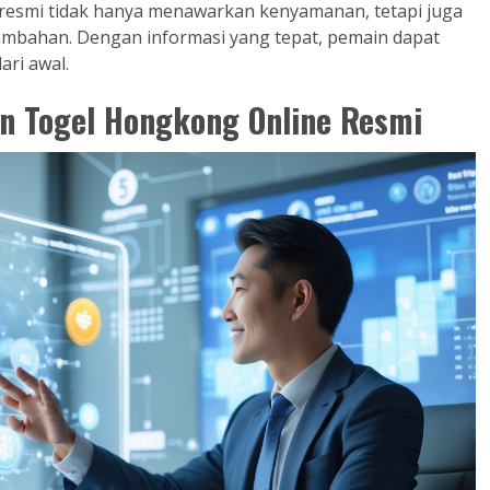
resmi tidak hanya menawarkan kenyamanan, tetapi juga
ambahan. Dengan informasi yang tepat, pemain dapat
ri awal.
n Togel Hongkong Online Resmi