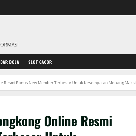
FORMASI
DAR BOLA
SLOT GACOR
ine Resmi Bonus New Member Terbesar Untuk Kesempatan Menang Maks
ongkong Online Resmi