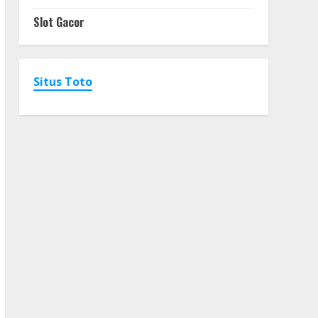
Slot Gacor
Situs Toto