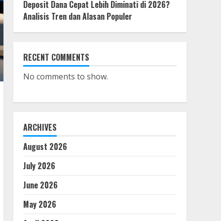
Deposit Dana Cepat Lebih Diminati di 2026?
Analisis Tren dan Alasan Populer
RECENT COMMENTS
No comments to show.
ARCHIVES
August 2026
July 2026
June 2026
May 2026