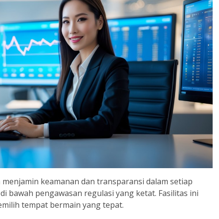
a menjamin keamanan dan transparansi dalam setiap
i bawah pengawasan regulasi yang ketat. Fasilitas ini
ilih tempat bermain yang tepat.