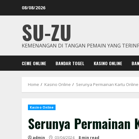
Skip
08/08/2026
to
content
SU-ZU
KEMENANGAN DI TANGAN PEMAIN YANG TERIN
CEME ONLINE
BANDAR TOGEL
KASINO ONLINE
BAN
Home
Kasino Online
Serunya Permainan Kartu Online 
Kasino Online
Serunya Permainan K
admin
03/04/2024
8 min read