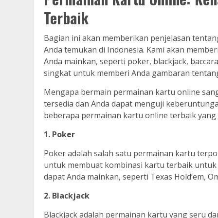
Terbaik
Bagian ini akan memberikan penjelasan tentan
Anda temukan di Indonesia. Kami akan memberi
Anda mainkan, seperti poker, blackjack, baccara
singkat untuk memberi Anda gambaran tentan
Mengapa bermain permainan kartu online sang
tersedia dan Anda dapat menguji keberuntungan
beberapa permainan kartu online terbaik yang 
1. Poker
Poker adalah salah satu permainan kartu terpo
untuk membuat kombinasi kartu terbaik untuk
dapat Anda mainkan, seperti Texas Hold’em, Om
2. Blackjack
Blackjack adalah permainan kartu yang seru da