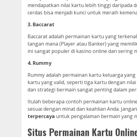
mendapatkan nilai kartu lebih tinggi daripada d
cerdas bisa menjadi kunci untuk meraih kemen
3. Baccarat
Baccarat adalah permainan kartu yang terkena
tangan mana (Player atau Banker) yang memiliki 
ini sangat populer di kasino online dan sering 
4. Rummy
Rummy adalah permainan kartu keluarga yang 
kartu yang valid, seperti tiga kartu dengan ni
dan strategi bermain sangat penting dalam per
Itulah beberapa contoh permainan kartu online
sesuai dengan minat dan keahlian Anda. Janga
terpercaya
untuk pengalaman bermain yang 
Situs Permainan Kartu Onli