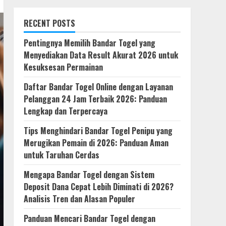
RECENT POSTS
Pentingnya Memilih Bandar Togel yang
Menyediakan Data Result Akurat 2026 untuk
Kesuksesan Permainan
Daftar Bandar Togel Online dengan Layanan
Pelanggan 24 Jam Terbaik 2026: Panduan
Lengkap dan Terpercaya
Tips Menghindari Bandar Togel Penipu yang
Merugikan Pemain di 2026: Panduan Aman
untuk Taruhan Cerdas
Mengapa Bandar Togel dengan Sistem
Deposit Dana Cepat Lebih Diminati di 2026?
Analisis Tren dan Alasan Populer
Panduan Mencari Bandar Togel dengan