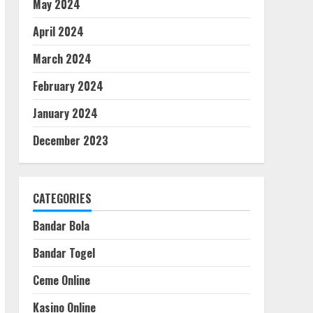
May 2024
April 2024
March 2024
February 2024
January 2024
December 2023
CATEGORIES
Bandar Bola
Bandar Togel
Ceme Online
Kasino Online