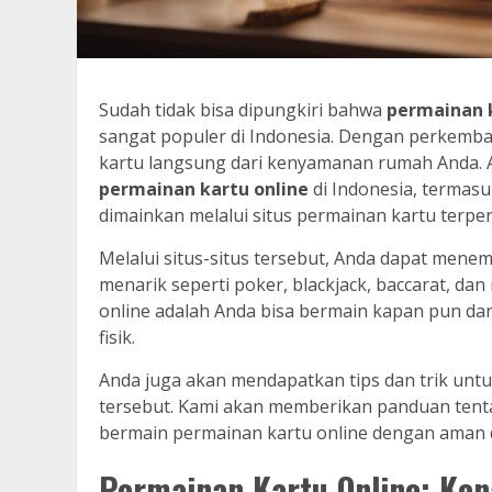
Sudah tidak bisa dipungkiri bahwa
permainan k
sangat populer di Indonesia. Dengan perkemb
kartu langsung dari kenyamanan rumah Anda. 
permainan kartu online
di Indonesia, termas
dimainkan melalui situs permainan kartu terpe
Melalui situs-situs tersebut, Anda dapat mene
menarik seperti poker, blackjack, baccarat, d
online adalah Anda bisa bermain kapan pun dan
fisik.
Anda juga akan mendapatkan tips dan trik unt
tersebut. Kami akan memberikan panduan tent
bermain permainan kartu online dengan aman
Permainan Kartu Online: Ke