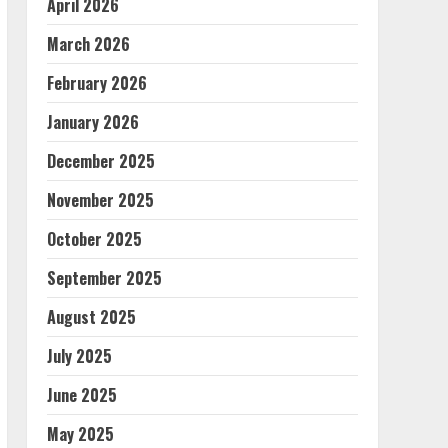
April 2026
March 2026
February 2026
January 2026
December 2025
November 2025
October 2025
September 2025
August 2025
July 2025
June 2025
May 2025