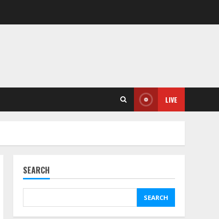
LIVE
SEARCH
SEARCH