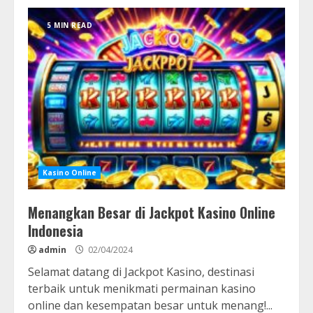
5 MIN READ
Kasino Online
Menangkan Besar di Jackpot Kasino Online
Indonesia
admin
02/04/2024
Selamat datang di Jackpot Kasino, destinasi
terbaik untuk menikmati permainan kasino
online dan kesempatan besar untuk menang!...