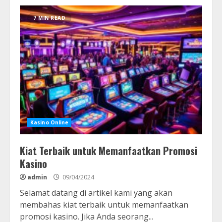
7 MIN READ
Kasino Online
Kiat Terbaik untuk Memanfaatkan Promosi
Kasino
admin
09/04/2024
Selamat datang di artikel kami yang akan
membahas kiat terbaik untuk memanfaatkan
promosi kasino. Jika Anda seorang...