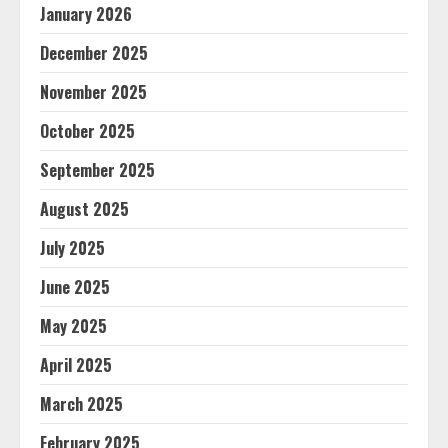
January 2026
December 2025
November 2025
October 2025
September 2025
August 2025
July 2025
June 2025
May 2025
April 2025
March 2025
February 2025