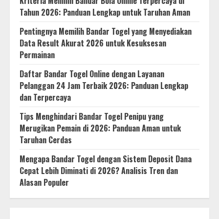
Kriteria Memilih Bandar Bola Online Terpercaya di
Tahun 2026: Panduan Lengkap untuk Taruhan Aman
Pentingnya Memilih Bandar Togel yang Menyediakan
Data Result Akurat 2026 untuk Kesuksesan
Permainan
Daftar Bandar Togel Online dengan Layanan
Pelanggan 24 Jam Terbaik 2026: Panduan Lengkap
dan Terpercaya
Tips Menghindari Bandar Togel Penipu yang
Merugikan Pemain di 2026: Panduan Aman untuk
Taruhan Cerdas
Mengapa Bandar Togel dengan Sistem Deposit Dana
Cepat Lebih Diminati di 2026? Analisis Tren dan
Alasan Populer