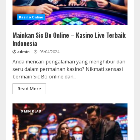
Kasino Online
Mainkan Sic Bo Online – Kasino Live Terbaik
Indonesia
admin
05/04/2024
Anda mencari pengalaman yang menghibur dan
seru dalam permainan kasino? Nikmati sensasi
bermain Sic Bo online dan...
Read More
9 MIN READ