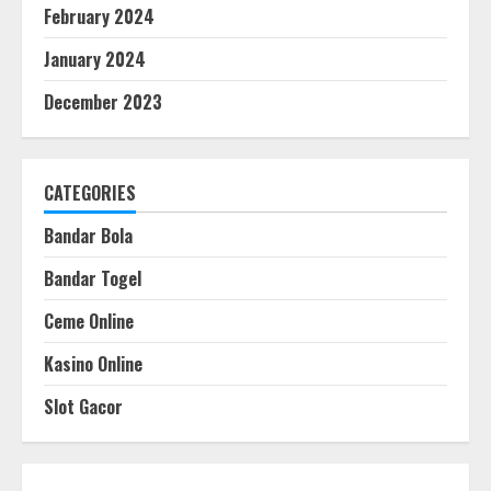
February 2024
January 2024
December 2023
CATEGORIES
Bandar Bola
Bandar Togel
Ceme Online
Kasino Online
Slot Gacor