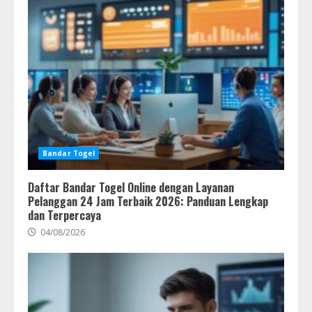
Bandar Togel
Daftar Bandar Togel Online dengan Layanan
Pelanggan 24 Jam Terbaik 2026: Panduan Lengkap
dan Terpercaya
04/08/2026