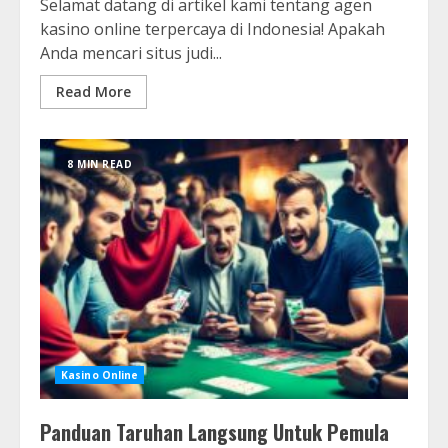
Selamat datang di artikel kami tentang agen
kasino online terpercaya di Indonesia! Apakah
Anda mencari situs judi...
Read More
8 MIN READ
Kasino Online
Panduan Taruhan Langsung Untuk Pemula