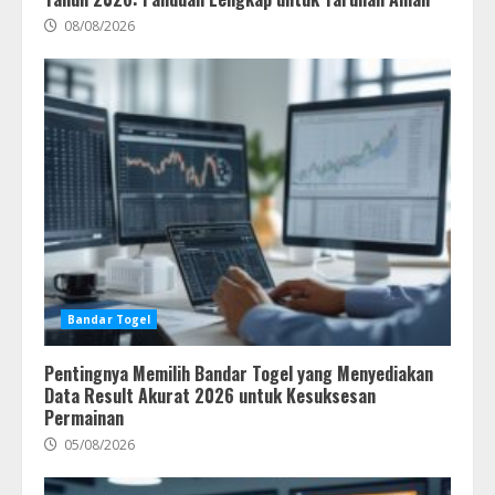
08/08/2026
Bandar Togel
Pentingnya Memilih Bandar Togel yang Menyediakan
Data Result Akurat 2026 untuk Kesuksesan
Permainan
05/08/2026