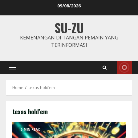
Skip
09/08/2026
to
content
SU-ZU
KEMENANGAN DI TANGAN PEMAIN YANG
TERINFORMASI
Primary
Menu
Home
texas hold’em
texas hold’em
5 MIN READ