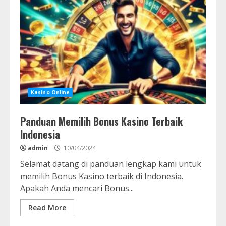
Kasino Online
Panduan Memilih Bonus Kasino Terbaik
Indonesia
admin
10/04/2024
Selamat datang di panduan lengkap kami untuk
memilih Bonus Kasino terbaik di Indonesia.
Apakah Anda mencari Bonus...
Read More