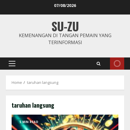
Skip
07/08/2026
to
content
SU-ZU
KEMENANGAN DI TANGAN PEMAIN YANG
TERINFORMASI
Primary
Menu
Home
taruhan langsung
taruhan langsung
5 MIN READ