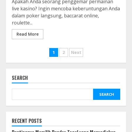
Apakah Anda seorang penggemar permainan
live kasino? Ingin mencoba keberuntungan Anda
dalam poker langsung, baccarat online,
roulette...
Read More
Posts
1
2
Next
pagination
SEARCH
SEARCH
RECENT POSTS