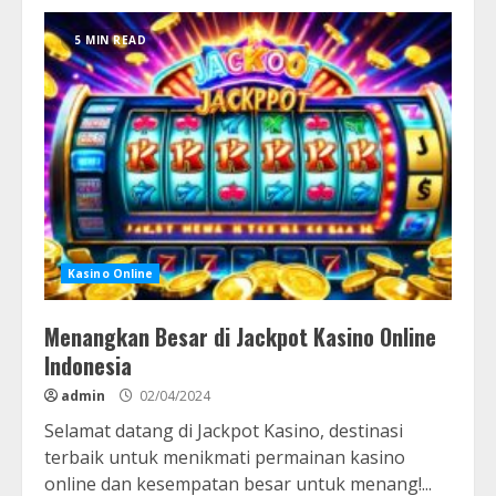
5 MIN READ
Kasino Online
Menangkan Besar di Jackpot Kasino Online
Indonesia
admin
02/04/2024
Selamat datang di Jackpot Kasino, destinasi
terbaik untuk menikmati permainan kasino
online dan kesempatan besar untuk menang!...