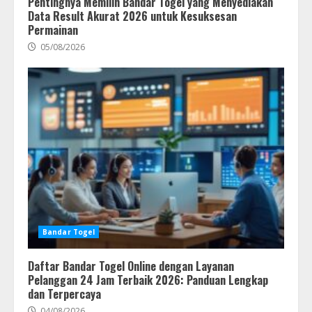
Pentingnya Memilih Bandar Togel yang Menyediakan
Data Result Akurat 2026 untuk Kesuksesan
Permainan
05/08/2026
Bandar Togel
Daftar Bandar Togel Online dengan Layanan
Pelanggan 24 Jam Terbaik 2026: Panduan Lengkap
dan Terpercaya
04/08/2026