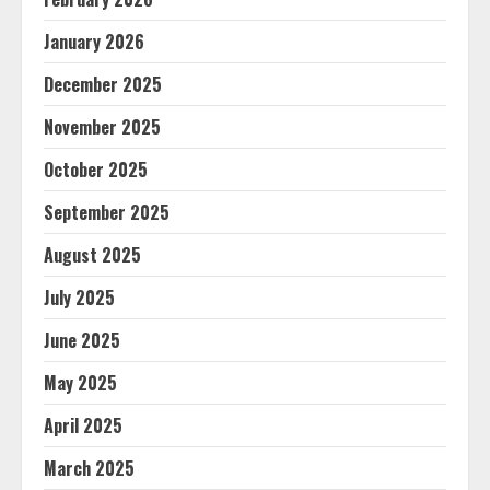
January 2026
December 2025
November 2025
October 2025
September 2025
August 2025
July 2025
June 2025
May 2025
April 2025
March 2025