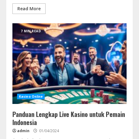
Read More
7 MIN READ
Kasino Online
Panduan Lengkap Live Kasino untuk Pemain
Indonesia
admin
01/04/2024