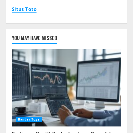
Situs Toto
YOU MAY HAVE MISSED
Bandar Togel