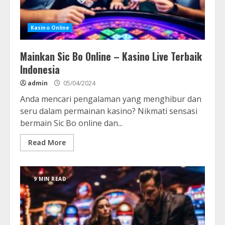
Kasino Online
Mainkan Sic Bo Online – Kasino Live Terbaik
Indonesia
admin
05/04/2024
Anda mencari pengalaman yang menghibur dan
seru dalam permainan kasino? Nikmati sensasi
bermain Sic Bo online dan...
Read More
9 MIN READ