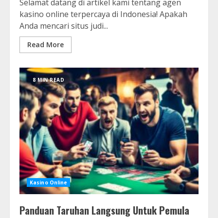
Selamat datang di artikel kami tentang agen
kasino online terpercaya di Indonesia! Apakah
Anda mencari situs judi...
Read More
8 MIN READ
Kasino Online
Panduan Taruhan Langsung Untuk Pemula