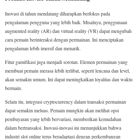
Inovasi di tahun mendatang diharapkan berfokus pada
pengalaman pengguna yang lebih baik. Misalnya, penggunaan
augmented reality (AR) dan virtual reality (VR) dapat mengubah
cara pemain berinteraksi dengan permainan. Ini menciptakan
pengalaman lebih imersif dan menarik.
Fitur gamifikasi juga menjadi sorotan. Elemen permainan yang
membuat pemain merasa lebih terlibat, seperti lencana dan level,
akan semakin umum. Ini dapat meningkatkan loyalitas dan waktu
bermain.
Selain itu, integrasi cryptocurrency dalam transaksi permainan
dapat semakin meluas. Pemain mungkin akan melihat opsi
pembayaran yang lebih bervariasi, memberikan kemudahan
dalam bertransaksi. Inovasi-inovasi ini menunjukkan bahwa
industri slot online terus beradaptasi dengan perkembangan