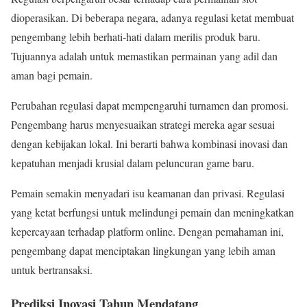
dioperasikan. Di beberapa negara, adanya regulasi ketat membuat
pengembang lebih berhati-hati dalam merilis produk baru.
Tujuannya adalah untuk memastikan permainan yang adil dan
aman bagi pemain.
Perubahan regulasi dapat mempengaruhi turnamen dan promosi.
Pengembang harus menyesuaikan strategi mereka agar sesuai
dengan kebijakan lokal. Ini berarti bahwa kombinasi inovasi dan
kepatuhan menjadi krusial dalam peluncuran game baru.
Pemain semakin menyadari isu keamanan dan privasi. Regulasi
yang ketat berfungsi untuk melindungi pemain dan meningkatkan
kepercayaan terhadap platform online. Dengan pemahaman ini,
pengembang dapat menciptakan lingkungan yang lebih aman
untuk bertransaksi.
Prediksi Inovasi Tahun Mendatang