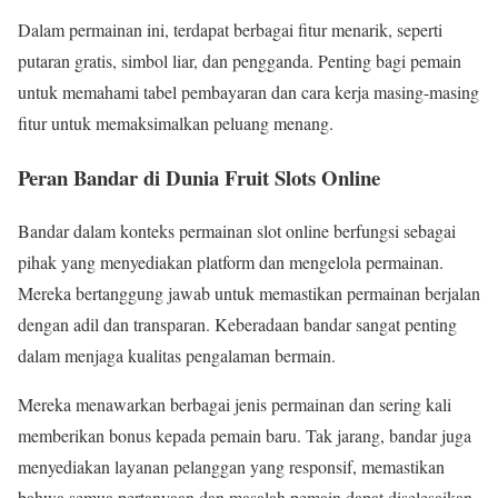
Dalam permainan ini, terdapat berbagai fitur menarik, seperti
putaran gratis, simbol liar, dan pengganda. Penting bagi pemain
untuk memahami tabel pembayaran dan cara kerja masing-masing
fitur untuk memaksimalkan peluang menang.
Peran Bandar di Dunia Fruit Slots Online
Bandar dalam konteks permainan slot online berfungsi sebagai
pihak yang menyediakan platform dan mengelola permainan.
Mereka bertanggung jawab untuk memastikan permainan berjalan
dengan adil dan transparan. Keberadaan bandar sangat penting
dalam menjaga kualitas pengalaman bermain.
Mereka menawarkan berbagai jenis permainan dan sering kali
memberikan bonus kepada pemain baru. Tak jarang, bandar juga
menyediakan layanan pelanggan yang responsif, memastikan
bahwa semua pertanyaan dan masalah pemain dapat diselesaikan