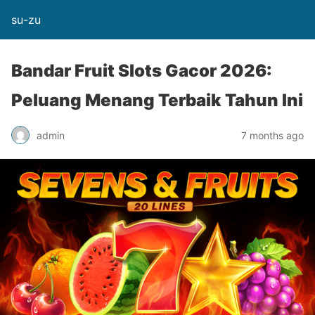
su-zu
Bandar Fruit Slots Gacor 2026:
Peluang Menang Terbaik Tahun Ini
admin
7 months ago