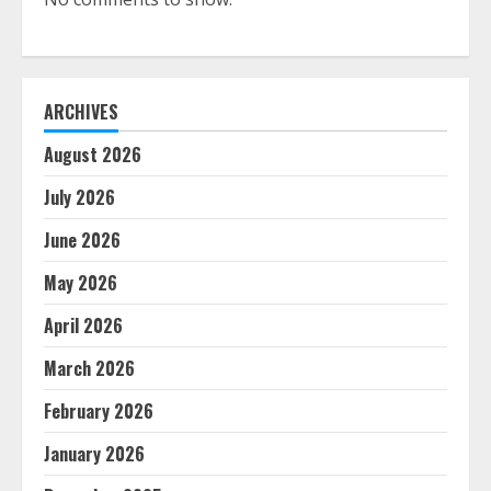
ARCHIVES
August 2026
July 2026
June 2026
May 2026
April 2026
March 2026
February 2026
January 2026