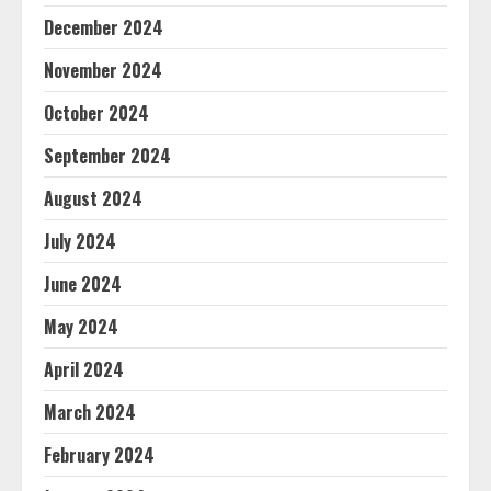
December 2024
November 2024
October 2024
September 2024
August 2024
July 2024
June 2024
May 2024
April 2024
March 2024
February 2024