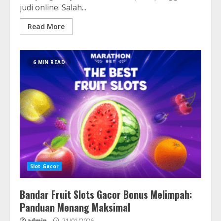
judi online. Salah...
Read More
6 MIN READ
Slot Gacor
Bandar Fruit Slots Gacor Bonus Melimpah:
Panduan Menang Maksimal
admin
21/01/2026