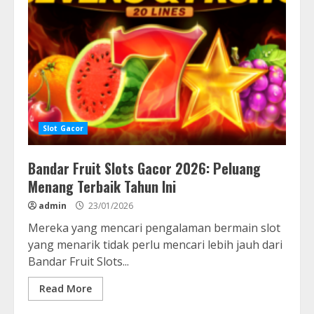
Slot Gacor
Bandar Fruit Slots Gacor 2026: Peluang
Menang Terbaik Tahun Ini
admin
23/01/2026
Mereka yang mencari pengalaman bermain slot
yang menarik tidak perlu mencari lebih jauh dari
Bandar Fruit Slots...
Read More