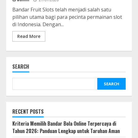
Bandar Fruit Slots telah menjadi salah satu
pilihan utama bagi para pecinta permainan slot
di Indonesia. Dengan...
Read More
SEARCH
SEARCH
RECENT POSTS
Kriteria Memilih Bandar Bola Online Terpercaya di
Tahun 2026: Panduan Lengkap untuk Taruhan Aman