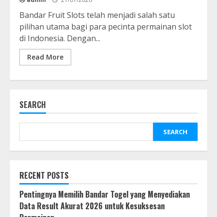
Bandar Fruit Slots telah menjadi salah satu
pilihan utama bagi para pecinta permainan slot
di Indonesia. Dengan...
Read More
SEARCH
SEARCH
RECENT POSTS
Pentingnya Memilih Bandar Togel yang Menyediakan
Data Result Akurat 2026 untuk Kesuksesan