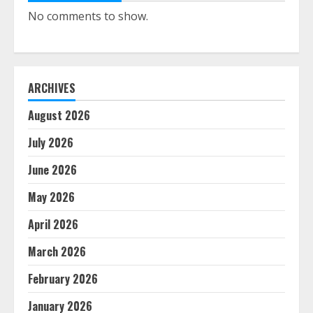
No comments to show.
ARCHIVES
August 2026
July 2026
June 2026
May 2026
April 2026
March 2026
February 2026
January 2026