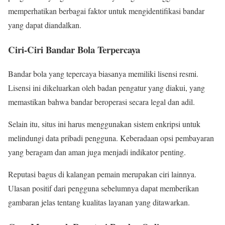
memperhatikan berbagai faktor untuk mengidentifikasi bandar
yang dapat diandalkan.
Ciri-Ciri Bandar Bola Terpercaya
Bandar bola yang tepercaya biasanya memiliki lisensi resmi.
Lisensi ini dikeluarkan oleh badan pengatur yang diakui, yang
memastikan bahwa bandar beroperasi secara legal dan adil.
Selain itu, situs ini harus menggunakan sistem enkripsi untuk
melindungi data pribadi pengguna. Keberadaan opsi pembayaran
yang beragam dan aman juga menjadi indikator penting.
Reputasi bagus di kalangan pemain merupakan ciri lainnya.
Ulasan positif dari pengguna sebelumnya dapat memberikan
gambaran jelas tentang kualitas layanan yang ditawarkan.