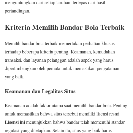
menguntungkan dari setiap taruhan, terlepas dari hasil
pertandingan.
Kriteria Memilih Bandar Bola Terbaik
Memilih bandar bola terbaik memerlukan perhatian khusus
terhadap beberapa kriteria penting. Keamanan, kemudahan
transaksi, dan layanan pelanggan adalah aspek yang harus
dipertimbangkan oleh pemula untuk memastikan pengalaman
yang baik.
Keamanan dan Legalitas Situs
Keamanan adalah faktor utama saat memilih bandar bola. Penting
untuk memastikan bahwa situs tersebut memiliki lisensi resmi.
Lisensi ini
menunjukkan bahwa bandar telah memenuhi standar
regulasi yang ditetapkan. Selain itu, situs yang baik harus