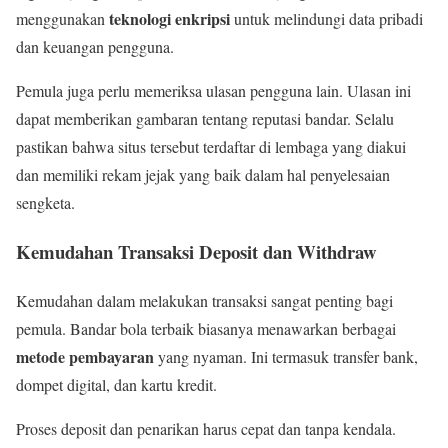
teknologi enkripsi
menggunakan
untuk melindungi data pribadi
dan keuangan pengguna.
Pemula juga perlu memeriksa ulasan pengguna lain. Ulasan ini
dapat memberikan gambaran tentang reputasi bandar. Selalu
pastikan bahwa situs tersebut terdaftar di lembaga yang diakui
dan memiliki rekam jejak yang baik dalam hal penyelesaian
sengketa.
Kemudahan Transaksi Deposit dan Withdraw
Kemudahan dalam melakukan transaksi sangat penting bagi
pemula. Bandar bola terbaik biasanya menawarkan berbagai
metode pembayaran
yang nyaman. Ini termasuk transfer bank,
dompet digital, dan kartu kredit.
Proses deposit dan penarikan harus cepat dan tanpa kendala.