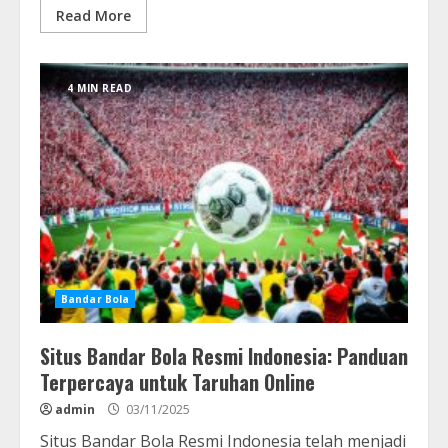
Read More
4 MIN READ
Bandar Bola
Situs Bandar Bola Resmi Indonesia: Panduan
Terpercaya untuk Taruhan Online
admin
03/11/2025
Situs Bandar Bola Resmi Indonesia telah menjadi