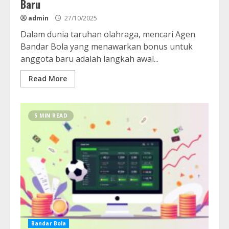
Baru
admin
27/10/2025
Dalam dunia taruhan olahraga, mencari Agen
Bandar Bola yang menawarkan bonus untuk
anggota baru adalah langkah awal...
Read More
5 MIN READ
Bandar Bola