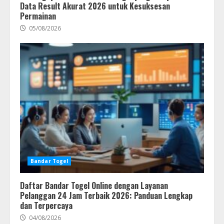
Data Result Akurat 2026 untuk Kesuksesan
Permainan
05/08/2026
Bandar Togel
Daftar Bandar Togel Online dengan Layanan
Pelanggan 24 Jam Terbaik 2026: Panduan Lengkap
dan Terpercaya
04/08/2026