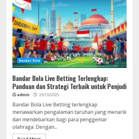
Bandar Bola
Bandar Bola Live Betting Terlengkap:
Panduan dan Strategi Terbaik untuk Penjudi
admin
29/10/2025
Bandar Bola Live Betting terlengkap
menawarkan pengalaman taruhan yang menarik
dan mendebarkan bagi para penggemar
olahraga. Dengan...
Read More