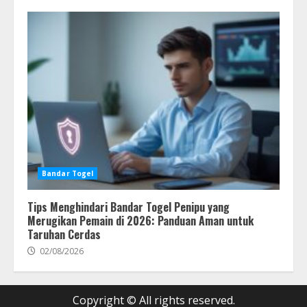
Bandar Togel
Tips Menghindari Bandar Togel Penipu yang
Merugikan Pemain di 2026: Panduan Aman untuk
Taruhan Cerdas
02/08/2026
Copyright © All rights reserved.