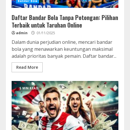
Bandar Bola
Daftar Bandar Bola Tanpa Potongan: Pilihan
Terbaik untuk Taruhan Online
admin
01/11/2025
Dalam dunia perjudian online, mencari bandar
bola yang menawarkan keuntungan maksimal
adalah prioritas banyak pemain. Daftar bandar...
Read More
5 MIN READ