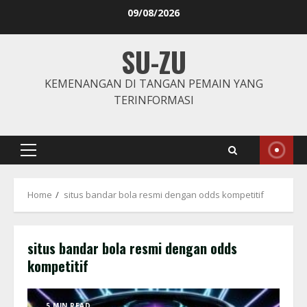
Skip
09/08/2026
to
content
SU-ZU
KEMENANGAN DI TANGAN PEMAIN YANG
TERINFORMASI
Primary
Menu
Home
situs bandar bola resmi dengan odds kompetitif
situs bandar bola resmi dengan odds
kompetitif
5 MIN READ