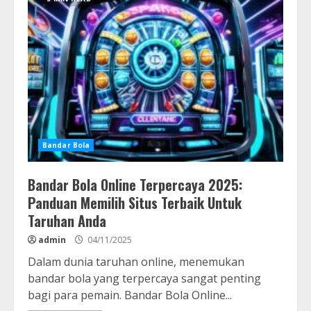
Bandar Bola
Bandar Bola Online Terpercaya 2025:
Panduan Memilih Situs Terbaik Untuk
Taruhan Anda
admin
04/11/2025
Dalam dunia taruhan online, menemukan
bandar bola yang terpercaya sangat penting
bagi para pemain. Bandar Bola Online...