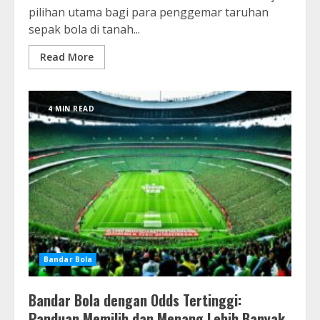
pilihan utama bagi para penggemar taruhan
sepak bola di tanah...
Read More
4 MIN READ
Bandar Bola
Bandar Bola dengan Odds Tertinggi:
Panduan Memilih dan Menang Lebih Banyak