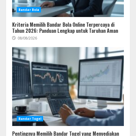
Bandar Bola
Kriteria Memilih Bandar Bola Online Terpercaya di
Tahun 2026: Panduan Lengkap untuk Taruhan Aman
08/08/2026
Bandar Togel
Pentingnya Memilih Bandar Togel yang Menyediakan