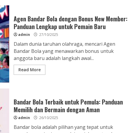
Agen Bandar Bola dengan Bonus New Member:
Panduan Lengkap untuk Pemain Baru
admin
27/10/2025
Dalam dunia taruhan olahraga, mencari Agen
Bandar Bola yang menawarkan bonus untuk
anggota baru adalah langkah awal...
Read More
Bandar Bola Terbaik untuk Pemula: Panduan
Memilih dan Bermain dengan Aman
admin
26/10/2025
Bandar bola adalah pilihan yang tepat untuk