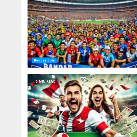
Bandar Bola
5 MIN READ