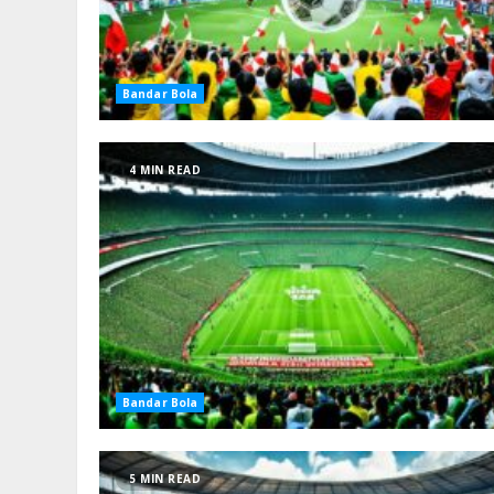
Bandar Bola
4 MIN READ
Bandar Bola
5 MIN READ