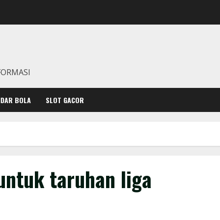
FORMASI
DAR BOLA
SLOT GACOR
untuk taruhan liga