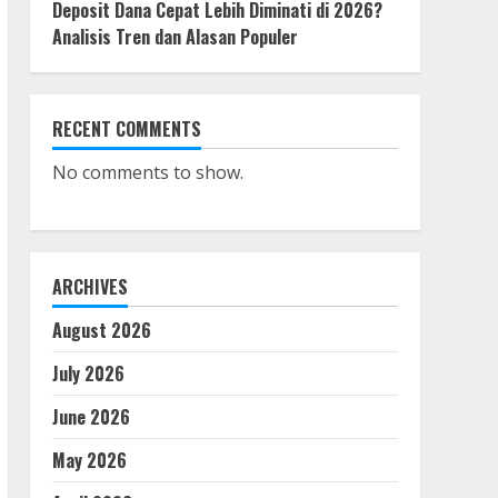
Deposit Dana Cepat Lebih Diminati di 2026?
Analisis Tren dan Alasan Populer
RECENT COMMENTS
No comments to show.
ARCHIVES
August 2026
July 2026
June 2026
May 2026