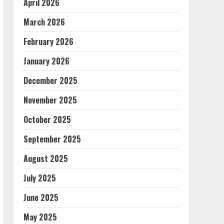
April 2026
March 2026
February 2026
January 2026
December 2025
November 2025
October 2025
September 2025
August 2025
July 2025
June 2025
May 2025