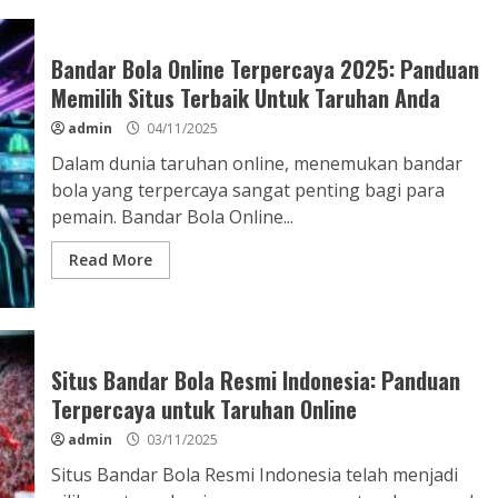
Bandar Bola Online Terpercaya 2025: Panduan
Memilih Situs Terbaik Untuk Taruhan Anda
admin
04/11/2025
Dalam dunia taruhan online, menemukan bandar
bola yang terpercaya sangat penting bagi para
pemain. Bandar Bola Online...
Read More
Situs Bandar Bola Resmi Indonesia: Panduan
Terpercaya untuk Taruhan Online
admin
03/11/2025
Situs Bandar Bola Resmi Indonesia telah menjadi