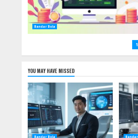
Bandar Bola
P
1
p
YOU MAY HAVE MISSED
Bandar Bola
Bandar