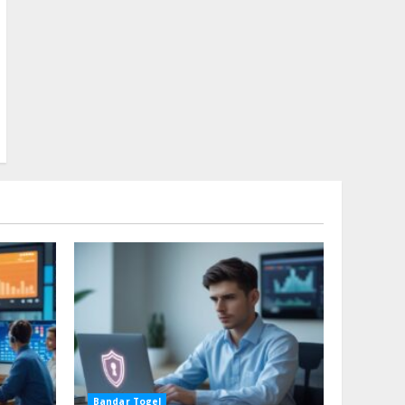
Bandar Togel