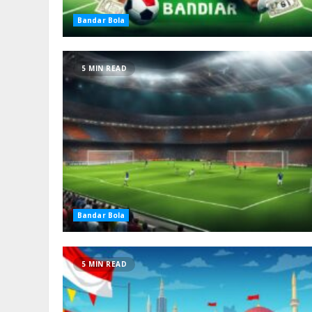
Bandar Bola
5 MIN READ
Bandar Bola
5 MIN READ