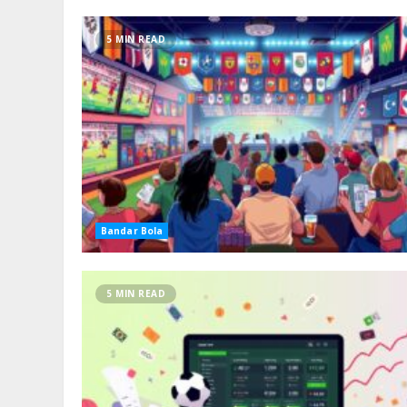
5 MIN READ
Bandar Bola
5 MIN READ