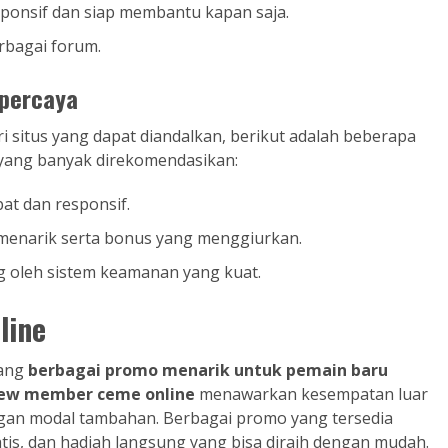
onsif dan siap membantu kapan saja.
erbagai forum.
rpercaya
situs yang dapat diandalkan, berikut adalah beberapa
yang banyak direkomendasikan:
at dan responsif.
menarik serta bonus yang menggiurkan.
ng oleh sistem keamanan yang kuat.
line
tang
berbagai promo menarik untuk pemain baru
ew member ceme online
menawarkan kesempatan luar
gan modal tambahan. Berbagai promo yang tersedia
is, dan hadiah langsung yang bisa diraih dengan mudah.