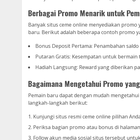
Berbagai Promo Menarik untuk Pem
Banyak situs ceme online menyediakan promo 
baru. Berikut adalah beberapa contoh promo y
Bonus Deposit Pertama: Penambahan saldo 
Putaran Gratis: Kesempatan untuk bermain
Hadiah Langsung: Reward yang diberikan pad
Bagaimana Mengetahui Promo yang
Pemain baru dapat dengan mudah mengetahui 
langkah-langkah berikut:
Kunjungi situs resmi ceme online pilihan Anda
Periksa bagian promo atau bonus di halaman
Follow akun media sosial situs tersebut untuk