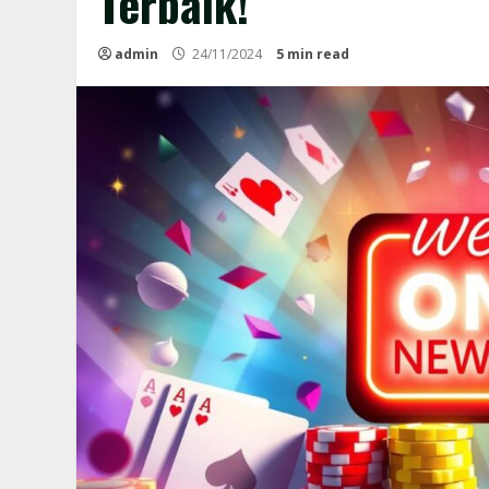
Terbaik!
admin
24/11/2024
5 min read