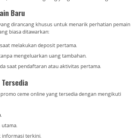
ain Baru
yang dirancang khusus untuk menarik perhatian pemain
ang biasa ditawarkan:
saat melakukan deposit pertama.
 tanpa mengeluarkan uang tambahan.
a saat pendaftaran atau aktivitas pertama.
 Tersedia
promo ceme online yang tersedia dengan mengikuti
.
 utama.
 informasi terkini.