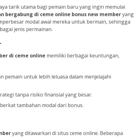
aya tarik utama bagi pemain baru yang ingin memulai
n bergabung di ceme online bonus new member
yang
emperbesar modal awal mereka untuk bermain, sehingga
agai jenis permainan.
r
er di ceme online
memiliki berbagai keuntungan,
pemain untuk lebih leluasa dalam menjelajahi
egi tanpa risiko finansial yang besar.
 berkat tambahan modal dari bonus.
mber
yang ditawarkan di situs ceme online. Beberapa