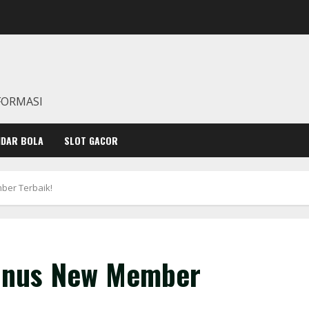
FORMASI
DAR BOLA
SLOT GACOR
ber Terbaik!
onus New Member