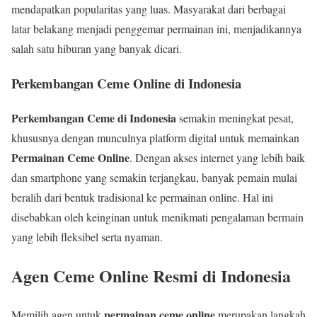
mendapatkan popularitas yang luas. Masyarakat dari berbagai
latar belakang menjadi penggemar permainan ini, menjadikannya
salah satu hiburan yang banyak dicari.
Perkembangan Ceme Online di Indonesia
Perkembangan Ceme di Indonesia
semakin meningkat pesat,
khususnya dengan munculnya platform digital untuk memainkan
Permainan Ceme Online
. Dengan akses internet yang lebih baik
dan smartphone yang semakin terjangkau, banyak pemain mulai
beralih dari bentuk tradisional ke permainan online. Hal ini
disebabkan oleh keinginan untuk menikmati pengalaman bermain
yang lebih fleksibel serta nyaman.
Agen Ceme Online Resmi di Indonesia
permainan ceme online
Memilih agen untuk
merupakan langkah