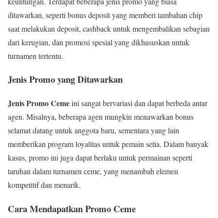
keuntungan. Terdapat beberapa jenis promo yang biasa
ditawarkan, seperti bonus deposit yang memberi tambahan chip
saat melakukan deposit, cashback untuk mengembalikan sebagian
dari kerugian, dan promosi spesial yang dikhususkan untuk
turnamen tertentu.
Jenis Promo yang Ditawarkan
Jenis Promo Ceme
ini sangat bervariasi dan dapat berbeda antar
agen. Misalnya, beberapa agen mungkin menawarkan bonus
selamat datang untuk anggota baru, sementara yang lain
memberikan program loyalitas untuk pemain setia. Dalam banyak
kasus, promo ini juga dapat berlaku untuk permainan seperti
taruhan dalam turnamen ceme, yang menambah elemen
kompetitif dan menarik.
Cara Mendapatkan Promo Ceme