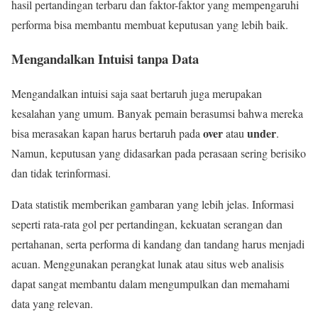
hasil pertandingan terbaru dan faktor-faktor yang mempengaruhi
performa bisa membantu membuat keputusan yang lebih baik.
Mengandalkan Intuisi tanpa Data
Mengandalkan intuisi saja saat bertaruh juga merupakan
kesalahan yang umum. Banyak pemain berasumsi bahwa mereka
over
under
bisa merasakan kapan harus bertaruh pada
atau
.
Namun, keputusan yang didasarkan pada perasaan sering berisiko
dan tidak terinformasi.
Data statistik memberikan gambaran yang lebih jelas. Informasi
seperti rata-rata gol per pertandingan, kekuatan serangan dan
pertahanan, serta performa di kandang dan tandang harus menjadi
acuan. Menggunakan perangkat lunak atau situs web analisis
dapat sangat membantu dalam mengumpulkan dan memahami
data yang relevan.