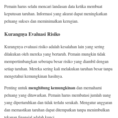
Pemain harus selalu mencari landasan data ketika membuat
keputusan taruhan. Informasi yang akurat dapat meningkatkan
peluang sukses dan meminimalkan kerugian.
Kurangnya Evaluasi Risiko
Kurangnya evaluasi risiko adalah kesalahan lain yang sering
dilakukan oleh mereka yang bertaruh. Pemain mungkin tidak
mempertimbangkan seberapa besar risiko yang diambil dengan
setiap taruhan. Mereka sering kali melakukan taruhan besar tanpa
mengetahui kemungkinan hasilnya.
menghitung kemungkinan
Penting untuk
dan memahami
peluang yang ditawarkan. Pemain harus membatasi jumlah uang
yang dipertaruhkan dan tidak terlalu serakah. Mengatur anggaran
dan memastikan taruhan dapat ditempatkan tanpa menimbulkan
tekanan finansial adalah kunci.