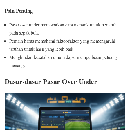
Poin Penting
Pasar over under menawarkan cara menarik untuk bertaruh
pada sepak bola.
Pemain harus memahami faktor-faktor yang memengaruhi
taruhan untuk hasil yang lebih baik.
Menghindari kesalahan umum dapat memperbesar peluang
menang.
Dasar-dasar Pasar Over Under