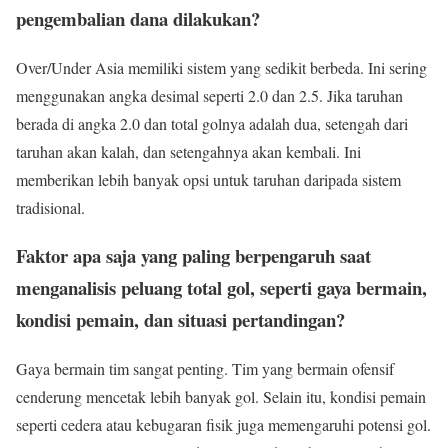
pengembalian dana dilakukan?
Over/Under Asia memiliki sistem yang sedikit berbeda. Ini sering
menggunakan angka desimal seperti 2.0 dan 2.5. Jika taruhan
berada di angka 2.0 dan total golnya adalah dua, setengah dari
taruhan akan kalah, dan setengahnya akan kembali. Ini
memberikan lebih banyak opsi untuk taruhan daripada sistem
tradisional.
Faktor apa saja yang paling berpengaruh saat
menganalisis peluang total gol, seperti gaya bermain,
kondisi pemain, dan situasi pertandingan?
Gaya bermain tim sangat penting. Tim yang bermain ofensif
cenderung mencetak lebih banyak gol. Selain itu, kondisi pemain
seperti cedera atau kebugaran fisik juga memengaruhi potensi gol.