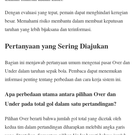
Dengan evaluasi yang tepat, pemain dapat menghindari kerugian
besar. Memahami risiko membantu dalam membuat keputusan
taruhan yang lebih bijaksana dan terinformasi.
Pertanyaan yang Sering Diajukan
Bagian ini menjawab pertanyaan umum mengenai pasar Over dan
Under dalam taruhan sepak bola. Pembaca dapat menemukan
informasi penting tentang perbedaan dan cara kerja sistem ini.
Apa perbedaan utama antara pilihan Over dan
Under pada total gol dalam satu pertandingan?
Pilihan Over berarti bahwa jumlah gol total yang dicetak oleh
kedua tim dalam pertandingan diharapkan melebihi angka garis