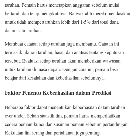
taruhan. Pemain harus menetapkan anggaran sebelum mulai
bertaruh dan tetap mengikutinya. Banyak ahli merekomendasikan
untuk tidak mempertaruhkan lebih dari 1-5% dari total dana
dalam satu taruhan.
Membuat catatan setiap taruhan juga membantu. Catatan ini
termasuk ukuran taruhan, hasil, dan analisis tentang keputusan
tersebut. Evaluasi setiap taruhan akan memberikan wawasan
untuk taruhan di masa depan. Dengan cara ini, pemain bisa
belajar dari kesalahan dan keberhasilan sebelumnya.
Faktor Penentu Keberhasilan dalam Prediksi
Beberapa faktor dapat menentukan keberhasilan dalam taruhan
over under. Selain statistik tim, pemain harus memperhatikan
cedera pemain kunci dan susunan pemain sebelum pertandingan.
Kekuatan lini serang dan pertahanan juga penting.