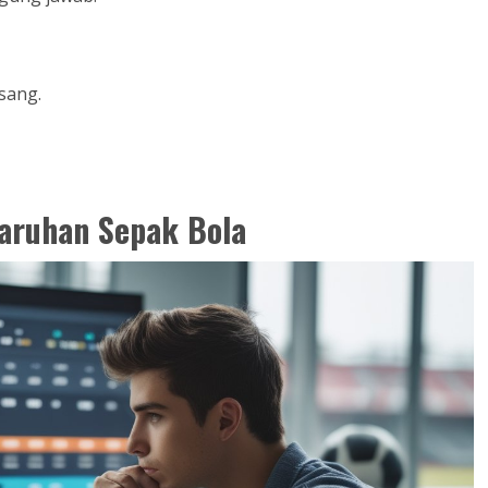
sang.
aruhan Sepak Bola