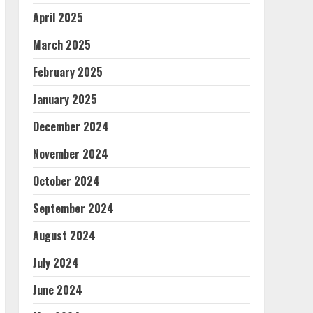
April 2025
March 2025
February 2025
January 2025
December 2024
November 2024
October 2024
September 2024
August 2024
July 2024
June 2024