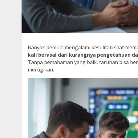
Banyak pemula mengalami kesulitan saat mema
kali berasal dari kurangnya pengetahuan das
Tanpa pemahaman yang baik, taruhan bisa b
merugikan.