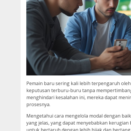
Pemain baru sering kali lebih terpengaruh ol
keputusan terburu-buru tanpa mempertimbangk
menghindari kesalahan ini, mereka dapat men
prosesnya.
Mengetahui cara mengelola modal dengan baik j
yang jelas, yang dapat menyebabkan kerugian b
untuk bertaruh dengan lebih bijak dan bertan