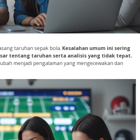
sang taruhan sepak bola.
Kesalahan umum ini sering
ar tentang taruhan serta analisis yang tidak tepat.
erubah menjadi pengalaman yang mengecewakan dan