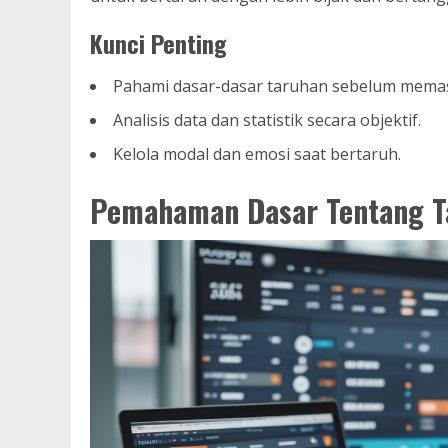
Kunci Penting
Pahami dasar-dasar taruhan sebelum mema
Analisis data dan statistik secara objektif.
Kelola modal dan emosi saat bertaruh.
Pemahaman Dasar Tentang T