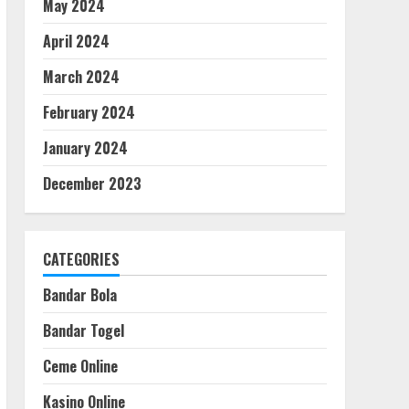
May 2024
April 2024
March 2024
February 2024
January 2024
December 2023
CATEGORIES
Bandar Bola
Bandar Togel
Ceme Online
Kasino Online