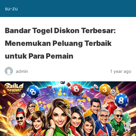
su-zu
Bandar Togel Diskon Terbesar:
Menemukan Peluang Terbaik
untuk Para Pemain
admin
1 year ago