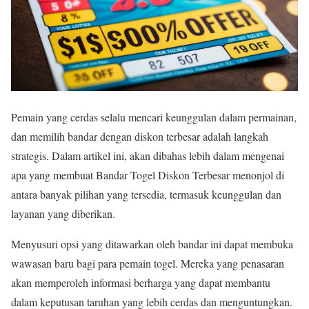
Pemain yang cerdas selalu mencari keunggulan dalam permainan,
dan memilih bandar dengan diskon terbesar adalah langkah
strategis. Dalam artikel ini, akan dibahas lebih dalam mengenai
apa yang membuat Bandar Togel Diskon Terbesar menonjol di
antara banyak pilihan yang tersedia, termasuk keunggulan dan
layanan yang diberikan.
Menyusuri opsi yang ditawarkan oleh bandar ini dapat membuka
wawasan baru bagi para pemain togel. Mereka yang penasaran
akan memperoleh informasi berharga yang dapat membantu
dalam keputusan taruhan yang lebih cerdas dan menguntungkan.