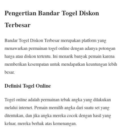
Pengertian Bandar Togel Diskon
Terbesar
Bandar Togel Diskon Terbesar merupakan platform yang
menawarkan permainan togel online dengan adanya potongan
harga atau diskon tertentu. Ini menarik banyak pemain karena
memberikan kesempatan untuk mendapatkan keuntungan lebih
besar.
Definisi Togel Online
Togel online adalah permainan tebak angka yang dilakukan
melalui internet. Pemain memilih angka dari suatu set yang
ditentukan, dan jika angka mereka cocok dengan hasil yang
keluar, mereka berhak atas kemenangan.