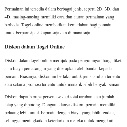
Permainan ini tersedia dalam berbagai jenis, seperti 2D, 3D, dan
4D, masing-masing memiliki cara dan aturan permainan yang
berbeda. Togel online memberikan kemudahan bagi pemain
untuk berpartisipasi kapan saja dan di mana saja.
Diskon dalam Togel Online
Diskon dalam togel online merujuk pada pengurangan harga tiket
atau biaya pemasangan yang diterapkan oleh bandar kepada
pemain. Biasanya, diskon ini berlaku untuk jenis taruhan tertentu
atau selama promosi tertentu untuk menarik lebih banyak pemain.
Diskon dapat berupa persentase dari total taruhan atau jumlah
tetap yang dipotong. Dengan adanya diskon, pemain memiliki
peluang lebih untuk bermain dengan biaya yang lebih rendah,
sehingga meningkatkan ketertarikan mereka untuk mengikuti