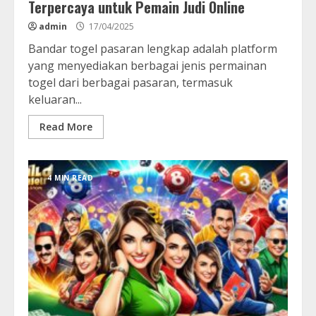
Terpercaya untuk Pemain Judi Online
admin
17/04/2025
Bandar togel pasaran lengkap adalah platform
yang menyediakan berbagai jenis permainan
togel dari berbagai pasaran, termasuk
keluaran...
Read More
4 MIN READ