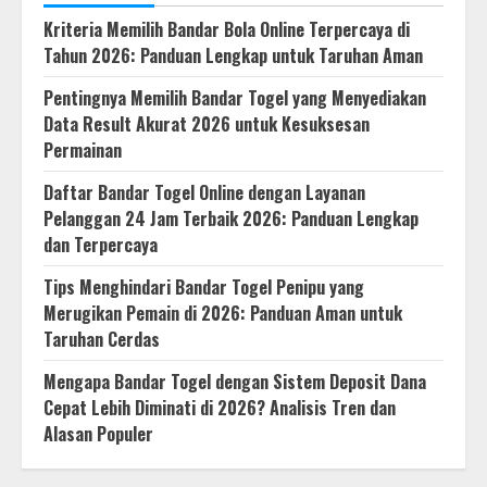
Kriteria Memilih Bandar Bola Online Terpercaya di
Tahun 2026: Panduan Lengkap untuk Taruhan Aman
Pentingnya Memilih Bandar Togel yang Menyediakan
Data Result Akurat 2026 untuk Kesuksesan
Permainan
Daftar Bandar Togel Online dengan Layanan
Pelanggan 24 Jam Terbaik 2026: Panduan Lengkap
dan Terpercaya
Tips Menghindari Bandar Togel Penipu yang
Merugikan Pemain di 2026: Panduan Aman untuk
Taruhan Cerdas
Mengapa Bandar Togel dengan Sistem Deposit Dana
Cepat Lebih Diminati di 2026? Analisis Tren dan
Alasan Populer