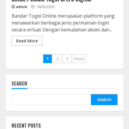
admin
14/03/2025
Bandar Togel Online merupakan platform yang
menawarkan berbagai jenis permainan togel
secara virtual. Dengan kemudahan akses dan...
Read More
Posts
1
2
3
Next
pagination
SEARCH
SEARCH
RECENT POSTS