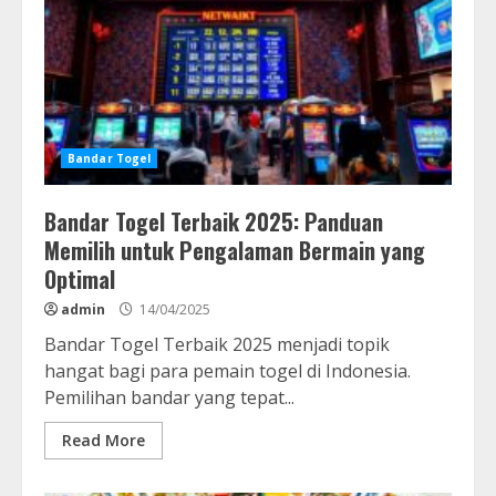
Bandar Togel
Bandar Togel Terbaik 2025: Panduan
Memilih untuk Pengalaman Bermain yang
Optimal
admin
14/04/2025
Bandar Togel Terbaik 2025 menjadi topik
hangat bagi para pemain togel di Indonesia.
Pemilihan bandar yang tepat...
Read More