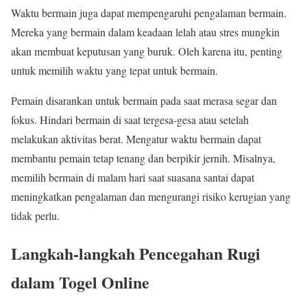
Waktu bermain juga dapat mempengaruhi pengalaman bermain.
Mereka yang bermain dalam keadaan lelah atau stres mungkin
akan membuat keputusan yang buruk. Oleh karena itu, penting
untuk memilih waktu yang tepat untuk bermain.
Pemain disarankan untuk bermain pada saat merasa segar dan
fokus. Hindari bermain di saat tergesa-gesa atau setelah
melakukan aktivitas berat. Mengatur waktu bermain dapat
membantu pemain tetap tenang dan berpikir jernih. Misalnya,
memilih bermain di malam hari saat suasana santai dapat
meningkatkan pengalaman dan mengurangi risiko kerugian yang
tidak perlu.
Langkah-langkah Pencegahan Rugi
dalam Togel Online