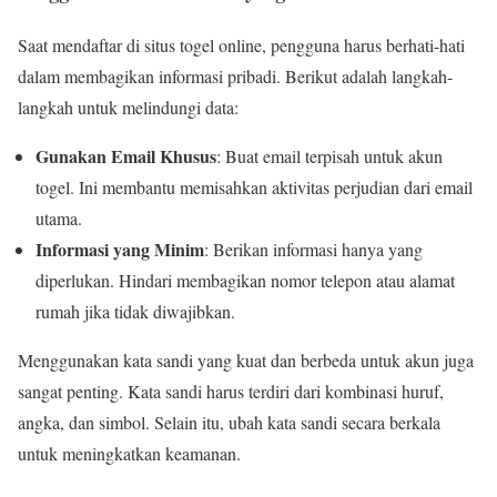
Saat mendaftar di situs togel online, pengguna harus berhati-hati
dalam membagikan informasi pribadi. Berikut adalah langkah-
langkah untuk melindungi data:
Gunakan Email Khusus
: Buat email terpisah untuk akun
togel. Ini membantu memisahkan aktivitas perjudian dari email
utama.
Informasi yang Minim
: Berikan informasi hanya yang
diperlukan. Hindari membagikan nomor telepon atau alamat
rumah jika tidak diwajibkan.
Menggunakan kata sandi yang kuat dan berbeda untuk akun juga
sangat penting. Kata sandi harus terdiri dari kombinasi huruf,
angka, dan simbol. Selain itu, ubah kata sandi secara berkala
untuk meningkatkan keamanan.