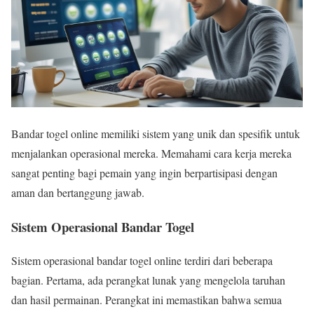
Bandar togel online memiliki sistem yang unik dan spesifik untuk
menjalankan operasional mereka. Memahami cara kerja mereka
sangat penting bagi pemain yang ingin berpartisipasi dengan
aman dan bertanggung jawab.
Sistem Operasional Bandar Togel
Sistem operasional bandar togel online terdiri dari beberapa
bagian. Pertama, ada perangkat lunak yang mengelola taruhan
dan hasil permainan. Perangkat ini memastikan bahwa semua