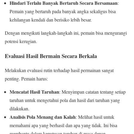
Hindari Terlalu Banyak Bertaruh Secara Bersamaan
:
Pemain yang bertaruh pada banyak angka sekaligus bisa
kehilangan kendali dan berisiko lebih besar.
Dengan mengikuti langkah-langkah ini, pemain bisa mengurangi
potensi kerugian.
Evaluasi Hasil Bermain Secara Berkala
Melakukan evaluasi rutin terhadap hasil permainan sangat
penting. Pemain harus:
Mencatat Hasil Taruhan
: Menyimpan catatan tentang setiap
taruhan untuk mengetahui pola dan hasil dari taruhan yang
dilakukan.
Analisis Pola Menang dan Kalah
: Melihat hasil untuk
memahami apa yang berhasil dan apa yang tidak. Ini bisa
membantu dalam keputusan taruhan di masa depan.