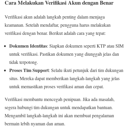
Cara Melakukan Verifikasi Akun dengan Benar
Verifikasi akun adalah langkah penting dalam menjaga
keamanan. Setelah mendaftar, pengguna harus melakukan
verifikasi dengan benar. Berikut adalah cara yang tepat:
Dokumen Identitas
: Siapkan dokumen seperti KTP atau SIM
untuk verifikasi. Pastikan dokumen yang diunggah jelas dan
tidak terpotong.
Proses Tim Support
: Selalu ikuti petunjuk dari tim dukungan
situs. Mereka dapat memberikan langkah-langkah yang jelas
untuk memastikan proses verifikasi aman dan cepat.
Verifikasi membantu mencegah penipuan. Jika ada masalah,
segera hubungi tim dukungan untuk mendapatkan bantuan.
Mengambil langkah-langkah ini akan membuat pengalaman
bermain lebih nyaman dan aman.