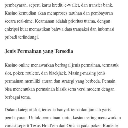
pembayaran, seperti kartu kredit, e-wallet, dan transfer bank.
Kasino kemudian akan memproses taruhan dan pembayaran
secara real-time. Keamanan adalah prioritas utama, dengan
enkripsi kuat memastikan bahwa data transaksi dan informasi
pribadi terlindungi.
Jenis Permainan yang Tersedia
Kasino online menawarkan berbagai jenis permainan, termasuk
slot, poker, roulette, dan blackjack. Masing-masing jenis
permainan memiliki aturan dan strategi yang berbeda. Pemain
bisa menemukan permainan klasik serta versi modern dengan
berbagai tema.
Dalam kategori slot, tersedia banyak tema dan jumlah garis
pembayaran. Untuk permainan kartu, kasino sering menawarkan
variasi seperti Texas Hold’em dan Omaha pada poker. Roulette