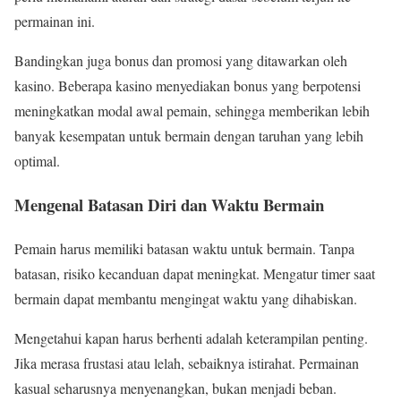
permainan ini.
Bandingkan juga bonus dan promosi yang ditawarkan oleh
kasino. Beberapa kasino menyediakan bonus yang berpotensi
meningkatkan modal awal pemain, sehingga memberikan lebih
banyak kesempatan untuk bermain dengan taruhan yang lebih
optimal.
Mengenal Batasan Diri dan Waktu Bermain
Pemain harus memiliki batasan waktu untuk bermain. Tanpa
batasan, risiko kecanduan dapat meningkat. Mengatur timer saat
bermain dapat membantu mengingat waktu yang dihabiskan.
Mengetahui kapan harus berhenti adalah keterampilan penting.
Jika merasa frustasi atau lelah, sebaiknya istirahat. Permainan
kasual seharusnya menyenangkan, bukan menjadi beban.