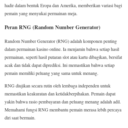
hadir dalam bentuk Eropa dan Amerika, memberikan variasi bagi
pemain yang menyukai permainan meja.
Peran RNG (Random Number Generator)
Random Number Generator (RNG) adalah komponen penting
dalam permainan kasino online. Ia menjamin bahwa setiap hasil
permainan, seperti hasil putaran slot atau kartu dibagikan, bersifat
acak dan tidak dapat diprediksi. Ini memastikan bahwa setiap
pemain memiliki peluang yang sama untuk menang.
RNG diujikan secara rutin oleh lembaga independen untuk
memastikan keakuratan dan ketidakberpihakan. Pemain dapat
yakin bahwa rasio pembayaran dan peluang menang adalah adil.
Memahami fungsi RNG membantu pemain merasa lebih percaya
diri saat bermain.