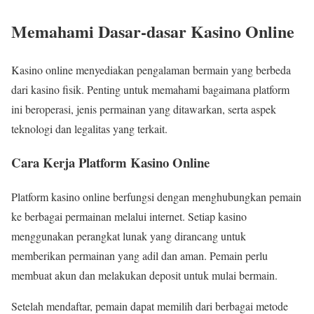
Memahami Dasar-dasar Kasino Online
Kasino online menyediakan pengalaman bermain yang berbeda
dari kasino fisik. Penting untuk memahami bagaimana platform
ini beroperasi, jenis permainan yang ditawarkan, serta aspek
teknologi dan legalitas yang terkait.
Cara Kerja Platform Kasino Online
Platform kasino online berfungsi dengan menghubungkan pemain
ke berbagai permainan melalui internet. Setiap kasino
menggunakan perangkat lunak yang dirancang untuk
memberikan permainan yang adil dan aman. Pemain perlu
membuat akun dan melakukan deposit untuk mulai bermain.
Setelah mendaftar, pemain dapat memilih dari berbagai metode