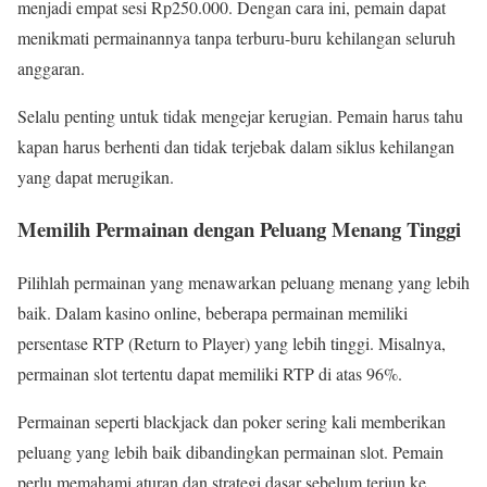
menjadi empat sesi Rp250.000. Dengan cara ini, pemain dapat
menikmati permainannya tanpa terburu-buru kehilangan seluruh
anggaran.
Selalu penting untuk tidak mengejar kerugian. Pemain harus tahu
kapan harus berhenti dan tidak terjebak dalam siklus kehilangan
yang dapat merugikan.
Memilih Permainan dengan Peluang Menang Tinggi
Pilihlah permainan yang menawarkan peluang menang yang lebih
baik. Dalam kasino online, beberapa permainan memiliki
persentase RTP (Return to Player) yang lebih tinggi. Misalnya,
permainan slot tertentu dapat memiliki RTP di atas 96%.
Permainan seperti blackjack dan poker sering kali memberikan
peluang yang lebih baik dibandingkan permainan slot. Pemain
perlu memahami aturan dan strategi dasar sebelum terjun ke