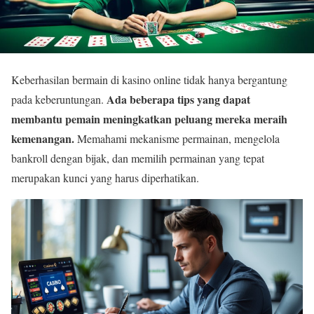
Keberhasilan bermain di kasino online tidak hanya bergantung
Ada beberapa tips yang dapat
pada keberuntungan.
membantu pemain meningkatkan peluang mereka meraih
kemenangan.
Memahami mekanisme permainan, mengelola
bankroll dengan bijak, dan memilih permainan yang tepat
merupakan kunci yang harus diperhatikan.