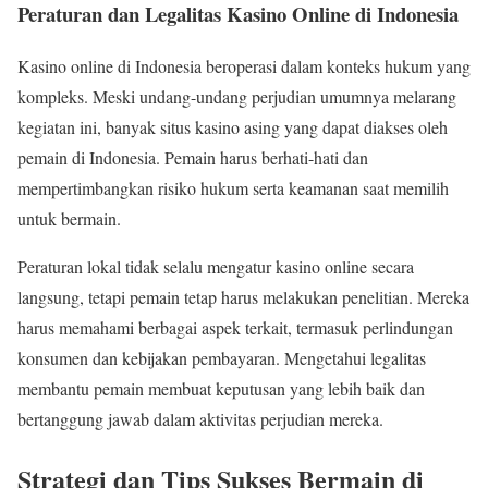
Peraturan dan Legalitas Kasino Online di Indonesia
Kasino online di Indonesia beroperasi dalam konteks hukum yang
kompleks. Meski undang-undang perjudian umumnya melarang
kegiatan ini, banyak situs kasino asing yang dapat diakses oleh
pemain di Indonesia. Pemain harus berhati-hati dan
mempertimbangkan risiko hukum serta keamanan saat memilih
untuk bermain.
Peraturan lokal tidak selalu mengatur kasino online secara
langsung, tetapi pemain tetap harus melakukan penelitian. Mereka
harus memahami berbagai aspek terkait, termasuk perlindungan
konsumen dan kebijakan pembayaran. Mengetahui legalitas
membantu pemain membuat keputusan yang lebih baik dan
bertanggung jawab dalam aktivitas perjudian mereka.
Strategi dan Tips Sukses Bermain di