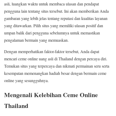
asli, luangkan waktu untuk membaca ulasan dan pendapat
pengguna lain tentang situs tersebut. Ini akan memberikan Anda
gambaran yang lebih jelas tentang reputasi dan kualitas layanan
yang ditawarkan. Pilih situs yang memiliki ulasan positif dan
umpan balik dari pengguna sebelumnya untuk memastikan
pengalaman bermain yang memuaskan.
Dengan memperhatikan faktor-faktor tersebut, Anda dapat
mencari ceme online uang asli di Thailand dengan percaya diri.
Temukan situs yang terpercaya dan nikmati permainan seru serta
kesempatan memenangkan hadiah besar dengan bermain ceme
online yang sesungguhnya.
Mengenali Kelebihan Ceme Online
Thailand