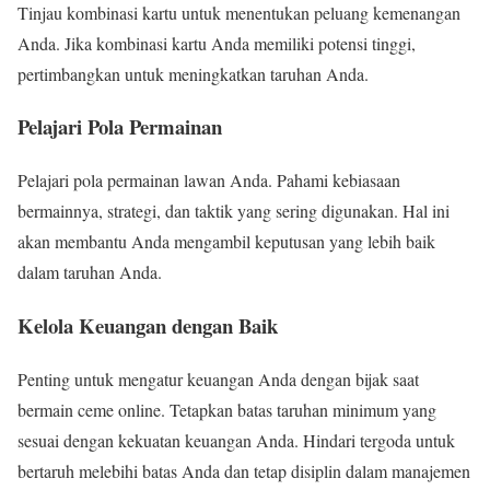
Tinjau kombinasi kartu untuk menentukan peluang kemenangan
Anda. Jika kombinasi kartu Anda memiliki potensi tinggi,
pertimbangkan untuk meningkatkan taruhan Anda.
Pelajari Pola Permainan
Pelajari pola permainan lawan Anda. Pahami kebiasaan
bermainnya, strategi, dan taktik yang sering digunakan. Hal ini
akan membantu Anda mengambil keputusan yang lebih baik
dalam taruhan Anda.
Kelola Keuangan dengan Baik
Penting untuk mengatur keuangan Anda dengan bijak saat
bermain ceme online. Tetapkan batas taruhan minimum yang
sesuai dengan kekuatan keuangan Anda. Hindari tergoda untuk
bertaruh melebihi batas Anda dan tetap disiplin dalam manajemen