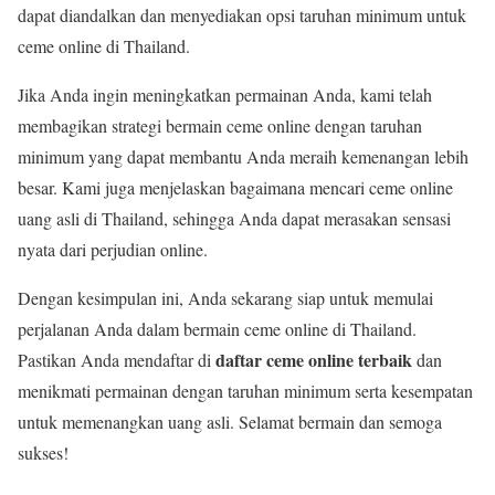
dapat diandalkan dan menyediakan opsi taruhan minimum untuk
ceme online di Thailand.
Jika Anda ingin meningkatkan permainan Anda, kami telah
membagikan strategi bermain ceme online dengan taruhan
minimum yang dapat membantu Anda meraih kemenangan lebih
besar. Kami juga menjelaskan bagaimana mencari ceme online
uang asli di Thailand, sehingga Anda dapat merasakan sensasi
nyata dari perjudian online.
Dengan kesimpulan ini, Anda sekarang siap untuk memulai
perjalanan Anda dalam bermain ceme online di Thailand.
daftar ceme online terbaik
Pastikan Anda mendaftar di
dan
menikmati permainan dengan taruhan minimum serta kesempatan
untuk memenangkan uang asli. Selamat bermain dan semoga
sukses!