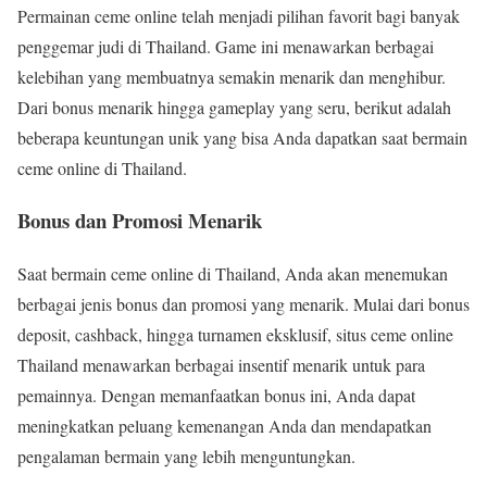
Permainan ceme online telah menjadi pilihan favorit bagi banyak
penggemar judi di Thailand. Game ini menawarkan berbagai
kelebihan yang membuatnya semakin menarik dan menghibur.
Dari bonus menarik hingga gameplay yang seru, berikut adalah
beberapa keuntungan unik yang bisa Anda dapatkan saat bermain
ceme online di Thailand.
Bonus dan Promosi Menarik
Saat bermain ceme online di Thailand, Anda akan menemukan
berbagai jenis bonus dan promosi yang menarik. Mulai dari bonus
deposit, cashback, hingga turnamen eksklusif, situs ceme online
Thailand menawarkan berbagai insentif menarik untuk para
pemainnya. Dengan memanfaatkan bonus ini, Anda dapat
meningkatkan peluang kemenangan Anda dan mendapatkan
pengalaman bermain yang lebih menguntungkan.