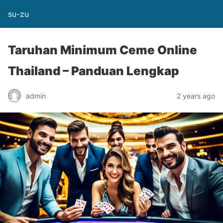
su-zu
Taruhan Minimum Ceme Online
Thailand – Panduan Lengkap
admin
2 years ago