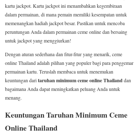
kartu jackpot. Kartu jackpot ini menambahkan kegembiraan
dalam permainan, di mana pemain memiliki kesempatan untuk
memenangkan hadiah jackpot besar. Pastikan untuk mencoba
peruntungan Anda dalam permainan ceme online dan bersaing
untuk jackpot yang menggiurkan!
Dengan aturan sederhana dan fitur-fitur yang menarik, ceme
online Thailand adalah pilihan yang populer bagi para penggemar
permainan kartu. Teruslah membaca untuk menemukan
taruhan minimum ceme online Thailand
keuntungan dari
dan
bagaimana Anda dapat meningkatkan peluang Anda untuk
menang.
Keuntungan Taruhan Minimum Ceme
Online Thailand