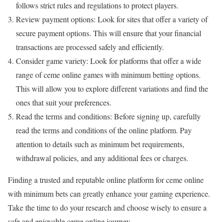
follows strict rules and regulations to protect players.
Review payment options: Look for sites that offer a variety of
secure payment options. This will ensure that your financial
transactions are processed safely and efficiently.
Consider game variety: Look for platforms that offer a wide
range of ceme online games with minimum betting options.
This will allow you to explore different variations and find the
ones that suit your preferences.
Read the terms and conditions: Before signing up, carefully
read the terms and conditions of the online platform. Pay
attention to details such as minimum bet requirements,
withdrawal policies, and any additional fees or charges.
Finding a trusted and reputable online platform for ceme online
with minimum bets can greatly enhance your gaming experience.
Take the time to do your research and choose wisely to ensure a
safe and enjoyable ceme online journey.