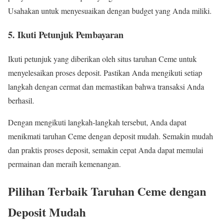
Usahakan untuk menyesuaikan dengan budget yang Anda miliki.
5. Ikuti Petunjuk Pembayaran
Ikuti petunjuk yang diberikan oleh situs taruhan Ceme untuk
menyelesaikan proses deposit. Pastikan Anda mengikuti setiap
langkah dengan cermat dan memastikan bahwa transaksi Anda
berhasil.
Dengan mengikuti langkah-langkah tersebut, Anda dapat
menikmati taruhan Ceme dengan deposit mudah. Semakin mudah
dan praktis proses deposit, semakin cepat Anda dapat memulai
permainan dan meraih kemenangan.
Pilihan Terbaik Taruhan Ceme dengan
Deposit Mudah