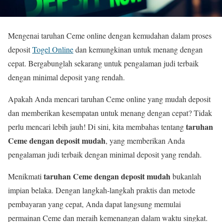
Mengenai taruhan Ceme online dengan kemudahan dalam proses
deposit
Togel Online
dan kemungkinan untuk menang dengan
cepat. Bergabunglah sekarang untuk pengalaman judi terbaik
dengan minimal deposit yang rendah.
Apakah Anda mencari taruhan Ceme online yang mudah deposit
dan memberikan kesempatan untuk menang dengan cepat? Tidak
taruhan
perlu mencari lebih jauh! Di sini, kita membahas tentang
Ceme dengan deposit mudah
, yang memberikan Anda
pengalaman judi terbaik dengan minimal deposit yang rendah.
taruhan Ceme dengan deposit mudah
Menikmati
bukanlah
impian belaka. Dengan langkah-langkah praktis dan metode
pembayaran yang cepat, Anda dapat langsung memulai
permainan Ceme dan meraih kemenangan dalam waktu singkat.