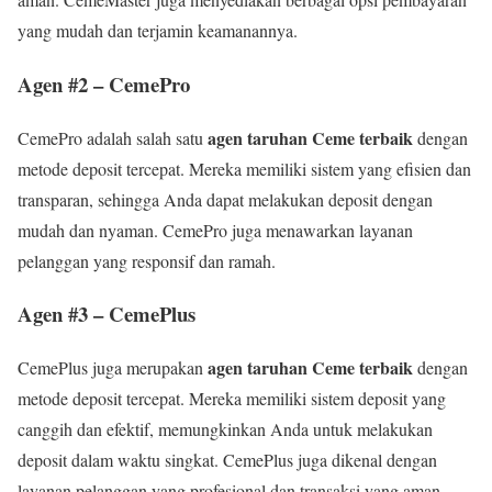
yang mudah dan terjamin keamanannya.
Agen #2 – CemePro
agen taruhan Ceme terbaik
CemePro adalah salah satu
dengan
metode deposit tercepat. Mereka memiliki sistem yang efisien dan
transparan, sehingga Anda dapat melakukan deposit dengan
mudah dan nyaman. CemePro juga menawarkan layanan
pelanggan yang responsif dan ramah.
Agen #3 – CemePlus
agen taruhan Ceme terbaik
CemePlus juga merupakan
dengan
metode deposit tercepat. Mereka memiliki sistem deposit yang
canggih dan efektif, memungkinkan Anda untuk melakukan
deposit dalam waktu singkat. CemePlus juga dikenal dengan
layanan pelanggan yang profesional dan transaksi yang aman.