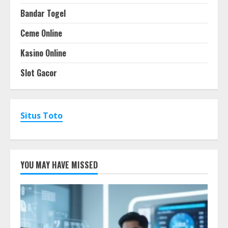
Bandar Togel
Ceme Online
Kasino Online
Slot Gacor
Situs Toto
YOU MAY HAVE MISSED