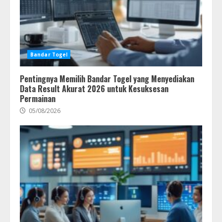
Bandar Togel
Pentingnya Memilih Bandar Togel yang Menyediakan
Data Result Akurat 2026 untuk Kesuksesan
Permainan
05/08/2026