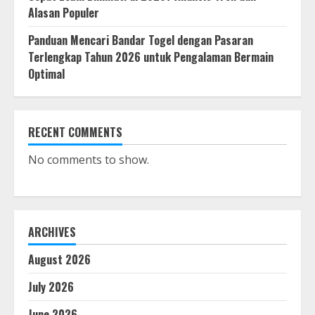
Alasan Populer
Panduan Mencari Bandar Togel dengan Pasaran
Terlengkap Tahun 2026 untuk Pengalaman Bermain
Optimal
RECENT COMMENTS
No comments to show.
ARCHIVES
August 2026
July 2026
June 2026