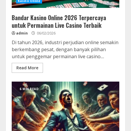
Kasino Online
Bandar Kasino Online 2026 Terpercaya
untuk Permainan Live Casino Terbaik
admin
06/02/2026
Di tahun 2026, industri perjudian online semakin
berkembang pesat, dengan banyak pilihan
untuk penggemar permainan live casino....
Read More
6 MIN READ