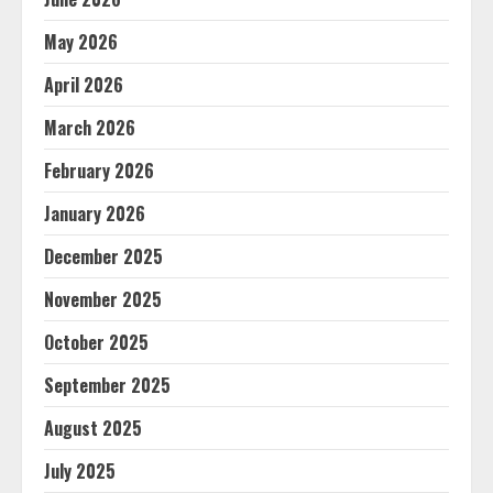
May 2026
April 2026
March 2026
February 2026
January 2026
December 2025
November 2025
October 2025
September 2025
August 2025
July 2025