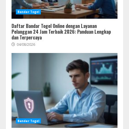
Bandar Togel
Daftar Bandar Togel Online dengan Layanan
Pelanggan 24 Jam Terbaik 2026: Panduan Lengkap
dan Terpercaya
04/08/2026
Bandar Togel