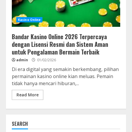
Kasino Online
Bandar Kasino Online 2026 Terpercaya
dengan Lisensi Resmi dan Sistem Aman
untuk Pengalaman Bermain Terbaik
admin
01/02/2026
Di era digital yang semakin berkembang, pilihan
permainan kasino online kian meluas. Pemain
tidak hanya mencari hiburan,...
Read More
SEARCH