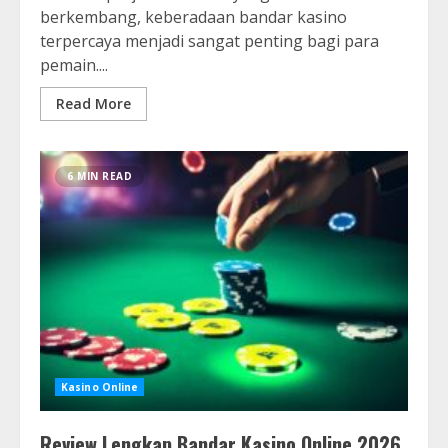
berkembang, keberadaan bandar kasino
terpercaya menjadi sangat penting bagi para
pemain....
Read More
6 MIN READ
Kasino Online
Review Lengkap Bandar Kasino Online 2026