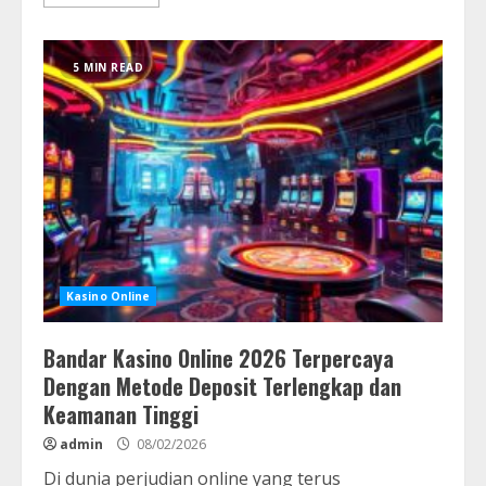
5 MIN READ
Kasino Online
Bandar Kasino Online 2026 Terpercaya
Dengan Metode Deposit Terlengkap dan
Keamanan Tinggi
admin
08/02/2026
Di dunia perjudian online yang terus