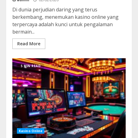
Di dunia perjudian daring yang terus
berkembang, menemukan kasino online yang
terpercaya adalah kunci untuk pengalaman
bermain...
Read More
5 MIN READ
Kasino Online