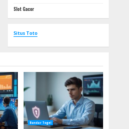
Slot Gacor
Situs Toto
Bandar Togel