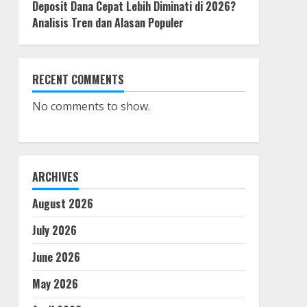
Deposit Dana Cepat Lebih Diminati di 2026?
Analisis Tren dan Alasan Populer
RECENT COMMENTS
No comments to show.
ARCHIVES
August 2026
July 2026
June 2026
May 2026