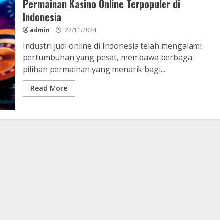
Permainan Kasino Online Terpopuler di
Indonesia
admin
22/11/2024
Industri judi online di Indonesia telah mengalami
pertumbuhan yang pesat, membawa berbagai
pilihan permainan yang menarik bagi...
Read More