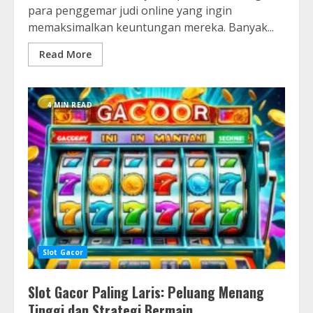
para penggemar judi online yang ingin
memaksimalkan keuntungan mereka. Banyak...
Read More
4 MIN READ
Slot Gacor
Slot Gacor Paling Laris: Peluang Menang
Tinggi dan Strategi Bermain