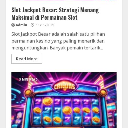
Slot Jackpot Besar: Strategi Menang
Maksimal di Permainan Slot
admin
11/11/2025
Slot Jackpot Besar adalah salah satu pilihan
permainan kasino yang paling menarik dan
menguntungkan. Banyak pemain tertarik...
Read More
5 MIN READ