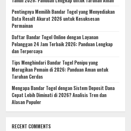
Tahun 2026: Panduan Lengkap untuk Taruhan Aman
Pentingnya Memilih Bandar Togel yang Menyediakan
Data Result Akurat 2026 untuk Kesuksesan
Permainan
Daftar Bandar Togel Online dengan Layanan
Pelanggan 24 Jam Terbaik 2026: Panduan Lengkap
dan Terpercaya
Tips Menghindari Bandar Togel Penipu yang
Merugikan Pemain di 2026: Panduan Aman untuk
Taruhan Cerdas
Mengapa Bandar Togel dengan Sistem Deposit Dana
Cepat Lebih Diminati di 2026? Analisis Tren dan
Alasan Populer
RECENT COMMENTS