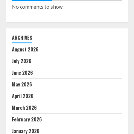
No comments to show.
ARCHIVES
August 2026
July 2026
June 2026
May 2026
April 2026
March 2026
February 2026
January 2026