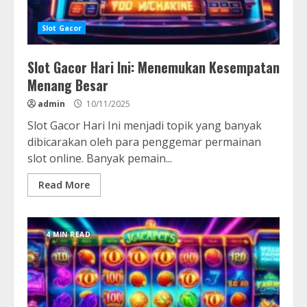
Slot Gacor
Slot Gacor Hari Ini: Menemukan Kesempatan
Menang Besar
admin
10/11/2025
Slot Gacor Hari Ini menjadi topik yang banyak
dibicarakan oleh para penggemar permainan
slot online. Banyak pemain...
Read More
4 MIN READ