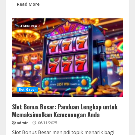
Read More
4 MIN READ
Slot Gacor
Slot Bonus Besar: Panduan Lengkap untuk
Memaksimalkan Kemenangan Anda
admin
06/11/2025
Slot Bonus Besar menjadi topik menarik bagi