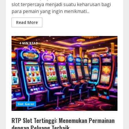
slot terpercaya menjadi suatu keharusan bagi
para pemain yang ingin menikmati...
Read More
4 MIN READ
Slot Gacor
RTP Slot Tertinggi: Menemukan Permainan
dengan Peluang Terbaik