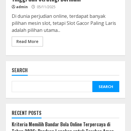
admin
05/11/2025
Di dunia perjudian online, terdapat banyak
pilihan mesin slot, tetapi Slot Gacor Paling Laris
adalah pilihan utama...
Read More
SEARCH
SEARCH
RECENT POSTS
Kriteria Memilih Bandar Bola Online Terpercaya di