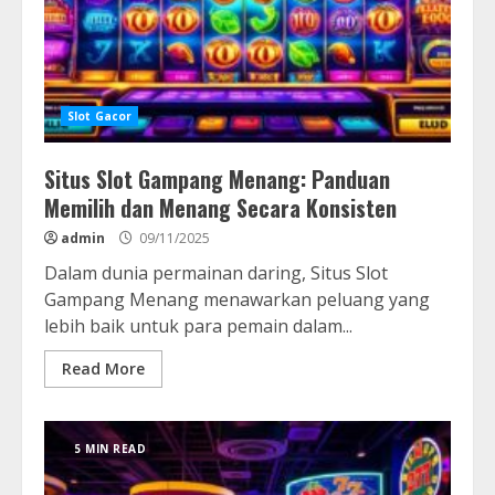
Slot Gacor
Situs Slot Gampang Menang: Panduan
Memilih dan Menang Secara Konsisten
admin
09/11/2025
Dalam dunia permainan daring, Situs Slot
Gampang Menang menawarkan peluang yang
lebih baik untuk para pemain dalam...
Read More
5 MIN READ