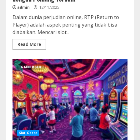
admin
12/11/2025
Dalam dunia perjudian online, RTP (Return to
Player) adalah aspek penting yang tidak bisa
diabaikan. Mencari slot...
Read More
6 MIN READ
Slot Gacor