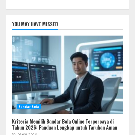
YOU MAY HAVE MISSED
Bandar Bola
Kriteria Memilih Bandar Bola Online Terpercaya di
Tahun 2026: Panduan Lengkap untuk Taruhan Aman
08/08/2026