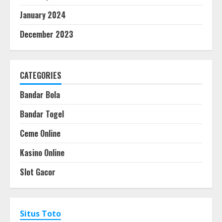
January 2024
December 2023
CATEGORIES
Bandar Bola
Bandar Togel
Ceme Online
Kasino Online
Slot Gacor
Situs Toto