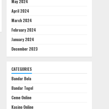
May 2024
April 2024
March 2024
February 2024
January 2024
December 2023
CATEGORIES
Bandar Bola
Bandar Togel
Ceme Online
Kasino Online