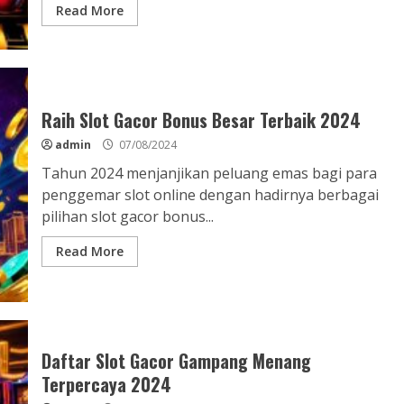
Read More
Raih Slot Gacor Bonus Besar Terbaik 2024
admin
07/08/2024
Tahun 2024 menjanjikan peluang emas bagi para
penggemar slot online dengan hadirnya berbagai
pilihan slot gacor bonus...
Read More
Daftar Slot Gacor Gampang Menang
Terpercaya 2024