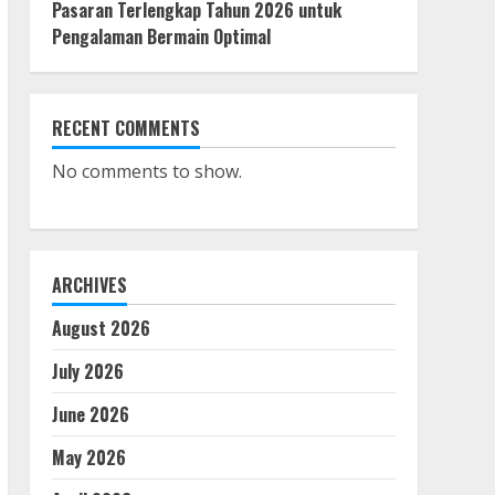
Pasaran Terlengkap Tahun 2026 untuk
Pengalaman Bermain Optimal
RECENT COMMENTS
No comments to show.
ARCHIVES
August 2026
July 2026
June 2026
May 2026