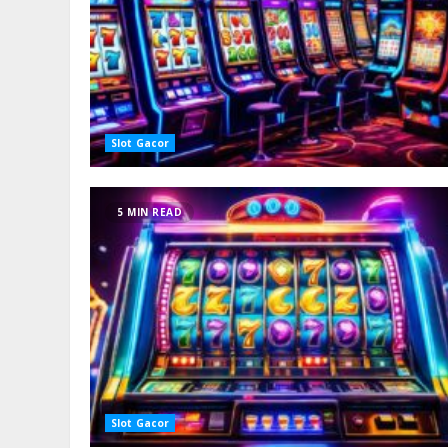
Slot Gacor
5 MIN READ
Slot Gacor