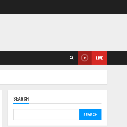
LIVE
SEARCH
SEARCH