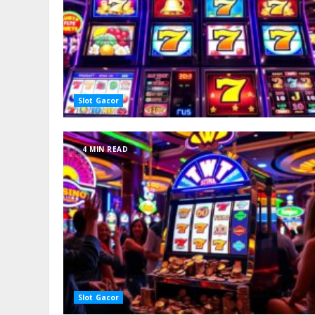
Slot Gacor
4 MIN READ
Slot Gacor