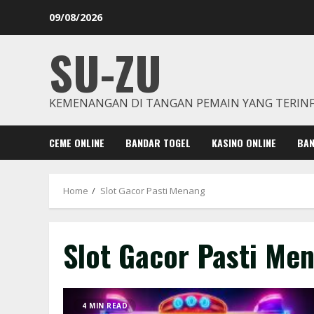
Skip
09/08/2026
to
content
SU-ZU
KEMENANGAN DI TANGAN PEMAIN YANG TERIN
CEME ONLINE
BANDAR TOGEL
KASINO ONLINE
BAN
Home
Slot Gacor Pasti Menang
Slot Gacor Pasti Me
4 MIN READ