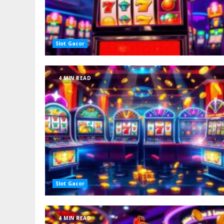
Slot Gacor
4 MIN READ
Slot Gacor
4 MIN READ