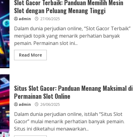
Slot Gacor Terbaik: Panduan Memilih Mesin
Slot dengan Peluang Menang Tinggi
admin
27/06/2025
Dalam dunia perjudian online, “Slot Gacor Terbaik”
menjadi topik yang menarik perhatian banyak
pemain. Permainan slot ini...
Read More
Situs Slot Gacor: Panduan Menang Maksimal di
Permainan Slot Online
admin
26/06/2025
Dalam dunia perjudian online, istilah “Situs Slot
Gacor” mulai menarik perhatian banyak pemain.
Situs ini diketahui menawarkan...