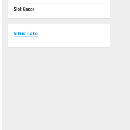
Slot Gacor
Situs Toto