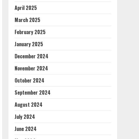
April 2025
March 2025
February 2025
January 2025
December 2024
November 2024
October 2024
September 2024
August 2024
July 2024
June 2024