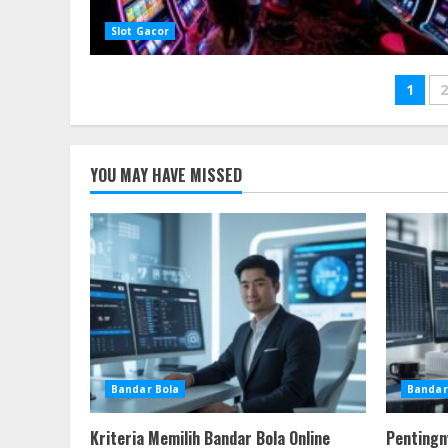
Slot Gacor
Pos
1
2
pagi
YOU MAY HAVE MISSED
Bandar Bola
Bandar
Kriteria Memilih Bandar Bola Online
Pentingn