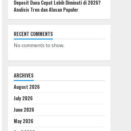
Deposit Dana Cepat Lebih Diminati di 2026?
Analisis Tren dan Alasan Populer
RECENT COMMENTS
No comments to show.
ARCHIVES
August 2026
July 2026
June 2026
May 2026