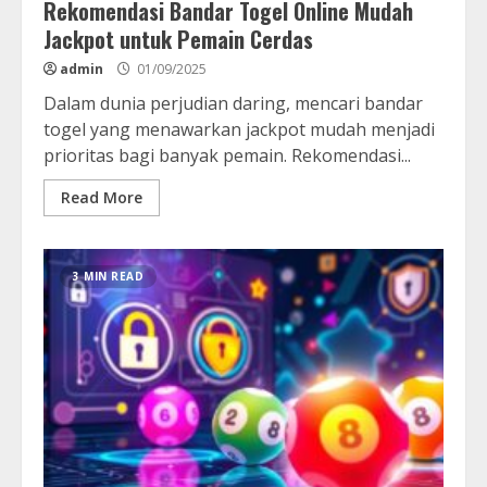
Rekomendasi Bandar Togel Online Mudah
Jackpot untuk Pemain Cerdas
admin
01/09/2025
Dalam dunia perjudian daring, mencari bandar
togel yang menawarkan jackpot mudah menjadi
prioritas bagi banyak pemain. Rekomendasi...
Read More
3 MIN READ