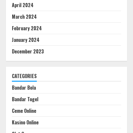
April 2024
March 2024
February 2024
January 2024
December 2023
CATEGORIES
Bandar Bola
Bandar Togel
Ceme Online
Kasino Online