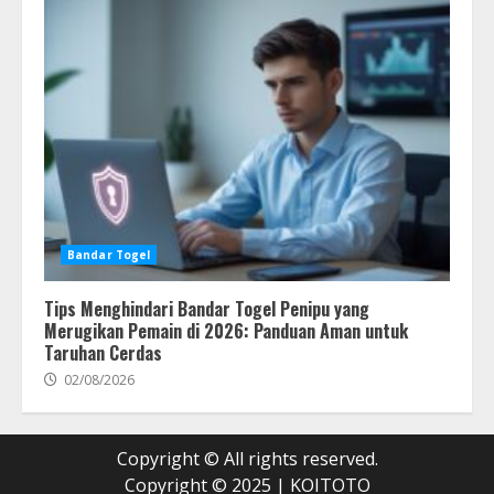
Bandar Togel
Tips Menghindari Bandar Togel Penipu yang
Merugikan Pemain di 2026: Panduan Aman untuk
Taruhan Cerdas
02/08/2026
Copyright © All rights reserved.
Copyright © 2025 |
KOITOTO