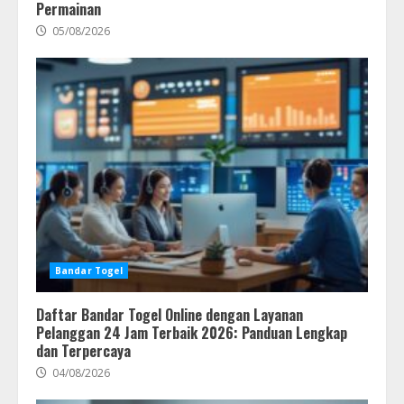
Permainan
05/08/2026
Bandar Togel
Daftar Bandar Togel Online dengan Layanan
Pelanggan 24 Jam Terbaik 2026: Panduan Lengkap
dan Terpercaya
04/08/2026