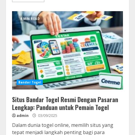
4 MIN READ
Bandar Togel
Situs Bandar Togel Resmi Dengan Pasaran
Lengkap: Panduan untuk Pemain Togel
admin
03/09/2025
Dalam dunia togel online, memilih situs yang
tepat menjadi langkah penting bagi para