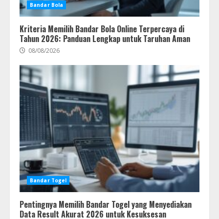
Bandar Bola
Kriteria Memilih Bandar Bola Online Terpercaya di
Tahun 2026: Panduan Lengkap untuk Taruhan Aman
08/08/2026
Bandar Togel
Pentingnya Memilih Bandar Togel yang Menyediakan
Data Result Akurat 2026 untuk Kesuksesan