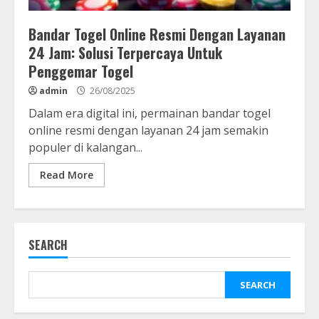
Bandar Togel Online Resmi Dengan Layanan
24 Jam: Solusi Terpercaya Untuk
Penggemar Togel
admin
26/08/2025
Dalam era digital ini, permainan bandar togel
online resmi dengan layanan 24 jam semakin
populer di kalangan...
Read More
SEARCH
SEARCH