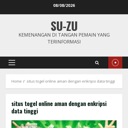
Skip
08/08/2026
to
content
SU-ZU
KEMENANGAN DI TANGAN PEMAIN YANG
TERINFORMASI
Primary
Menu
Home
situs togel online aman dengan enkripsi data tinggi
situs togel online aman dengan enkripsi
data tinggi
5 MIN READ