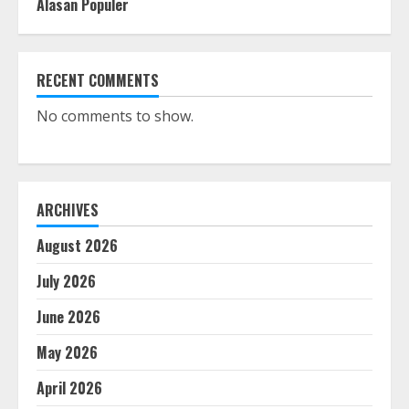
Alasan Populer
RECENT COMMENTS
No comments to show.
ARCHIVES
August 2026
July 2026
June 2026
May 2026
April 2026