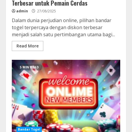
Terbesar untuk Pemain Cerdas
admin
27/08/2025
Dalam dunia perjudian online, pilihan bandar
togel terpercaya dengan diskon terbesar
menjadi salah satu pertimbangan utama bagi...
Read More
5 MIN READ
Bandar Togel