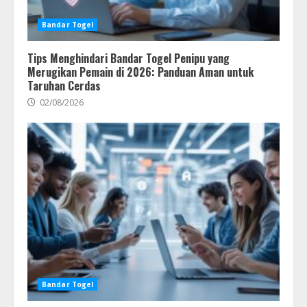
Bandar Togel
Tips Menghindari Bandar Togel Penipu yang
Merugikan Pemain di 2026: Panduan Aman untuk
Taruhan Cerdas
02/08/2026
Bandar Togel