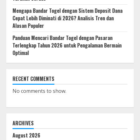
Mengapa Bandar Togel dengan Sistem Deposit Dana
Cepat Lebih Diminati di 2026? Analisis Tren dan
Alasan Populer
Panduan Mencari Bandar Togel dengan Pasaran
Terlengkap Tahun 2026 untuk Pengalaman Bermain
Optimal
RECENT COMMENTS
No comments to show.
ARCHIVES
August 2026