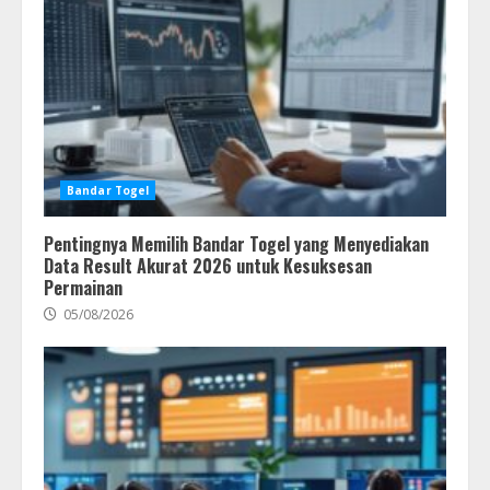
Bandar Togel
Pentingnya Memilih Bandar Togel yang Menyediakan
Data Result Akurat 2026 untuk Kesuksesan
Permainan
05/08/2026