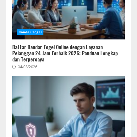
Bandar Togel
Daftar Bandar Togel Online dengan Layanan
Pelanggan 24 Jam Terbaik 2026: Panduan Lengkap
dan Terpercaya
04/08/2026