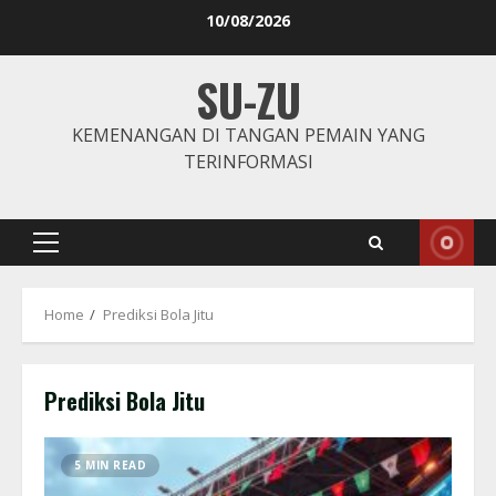
Skip
10/08/2026
to
content
SU-ZU
KEMENANGAN DI TANGAN PEMAIN YANG
TERINFORMASI
Primary
Menu
Home
Prediksi Bola Jitu
Prediksi Bola Jitu
5 MIN READ