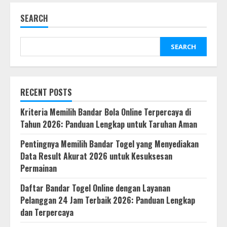
SEARCH
SEARCH
RECENT POSTS
Kriteria Memilih Bandar Bola Online Terpercaya di
Tahun 2026: Panduan Lengkap untuk Taruhan Aman
Pentingnya Memilih Bandar Togel yang Menyediakan
Data Result Akurat 2026 untuk Kesuksesan
Permainan
Daftar Bandar Togel Online dengan Layanan
Pelanggan 24 Jam Terbaik 2026: Panduan Lengkap
dan Terpercaya