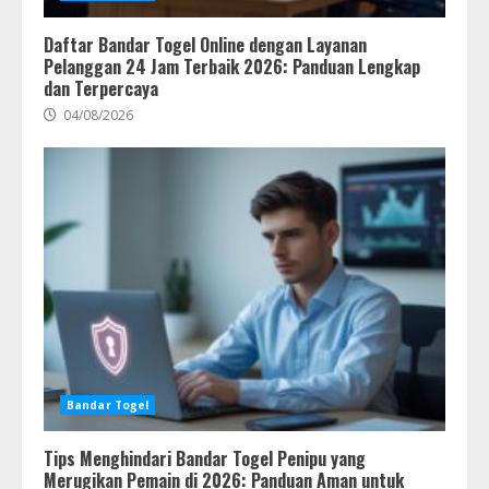
Daftar Bandar Togel Online dengan Layanan
Pelanggan 24 Jam Terbaik 2026: Panduan Lengkap
dan Terpercaya
04/08/2026
Bandar Togel
Tips Menghindari Bandar Togel Penipu yang
Merugikan Pemain di 2026: Panduan Aman untuk