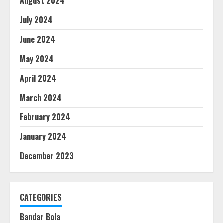
August 2024
July 2024
June 2024
May 2024
April 2024
March 2024
February 2024
January 2024
December 2023
CATEGORIES
Bandar Bola