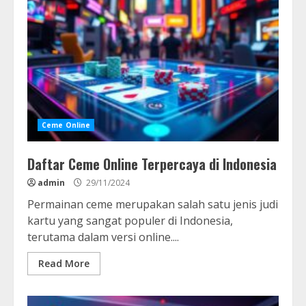
Ceme Online
Daftar Ceme Online Terpercaya di Indonesia
admin
29/11/2024
Permainan ceme merupakan salah satu jenis judi
kartu yang sangat populer di Indonesia,
terutama dalam versi online....
Read More