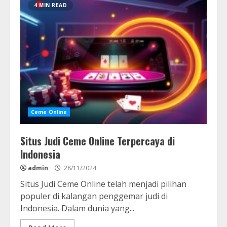
4 MIN READ
Ceme Online
Situs Judi Ceme Online Terpercaya di
Indonesia
admin
28/11/2024
Situs Judi Ceme Online telah menjadi pilihan
populer di kalangan penggemar judi di
Indonesia. Dalam dunia yang...