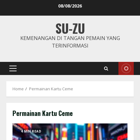
Skip
08/08/2026
to
content
SU-ZU
KEMENANGAN DI TANGAN PEMAIN YANG
TERINFORMASI
Primary
Menu
Home
Permainan Kartu Ceme
Permainan Kartu Ceme
4 MIN READ