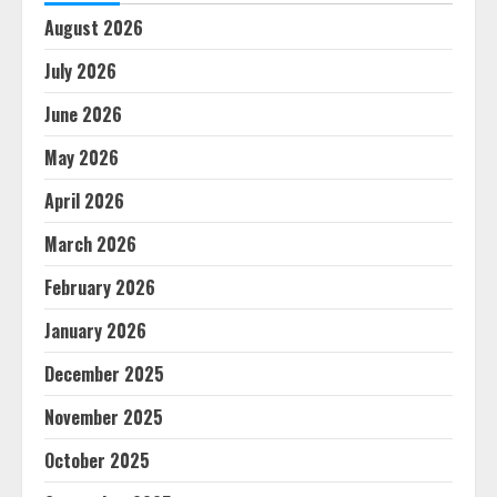
August 2026
July 2026
June 2026
May 2026
April 2026
March 2026
February 2026
January 2026
December 2025
November 2025
October 2025