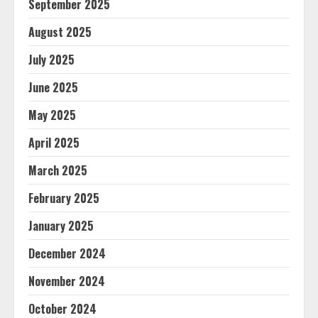
September 2025
August 2025
July 2025
June 2025
May 2025
April 2025
March 2025
February 2025
January 2025
December 2024
November 2024
October 2024