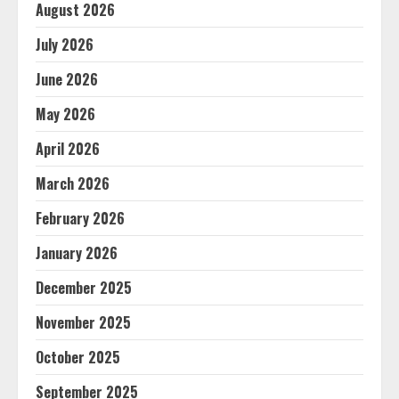
August 2026
July 2026
June 2026
May 2026
April 2026
March 2026
February 2026
January 2026
December 2025
November 2025
October 2025
September 2025