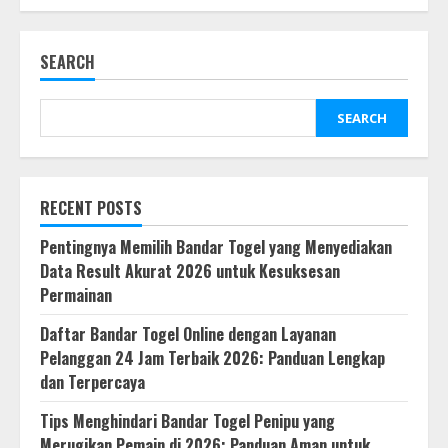
SEARCH
SEARCH
RECENT POSTS
Pentingnya Memilih Bandar Togel yang Menyediakan
Data Result Akurat 2026 untuk Kesuksesan
Permainan
Daftar Bandar Togel Online dengan Layanan
Pelanggan 24 Jam Terbaik 2026: Panduan Lengkap
dan Terpercaya
Tips Menghindari Bandar Togel Penipu yang
Merugikan Pemain di 2026: Panduan Aman untuk