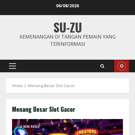
Skip
06/08/2026
to
content
SU-ZU
KEMENANGAN DI TANGAN PEMAIN YANG
TERINFORMASI
Primary
Menu
Home
Menang Besar Slot Gacor
Menang Besar Slot Gacor
5 MIN READ