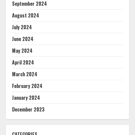
September 2024
August 2024
July 2024
June 2024
May 2024
April 2024
March 2024
February 2024
January 2024
December 2023
CATEGORIES