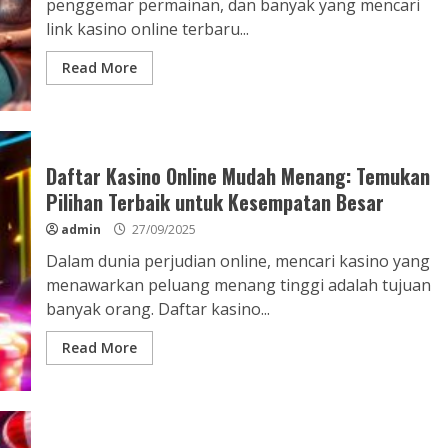
penggemar permainan, dan banyak yang mencari
link kasino online terbaru...
Read More
Daftar Kasino Online Mudah Menang: Temukan
Pilihan Terbaik untuk Kesempatan Besar
admin
27/09/2025
Dalam dunia perjudian online, mencari kasino yang
menawarkan peluang menang tinggi adalah tujuan
banyak orang. Daftar kasino...
Read More