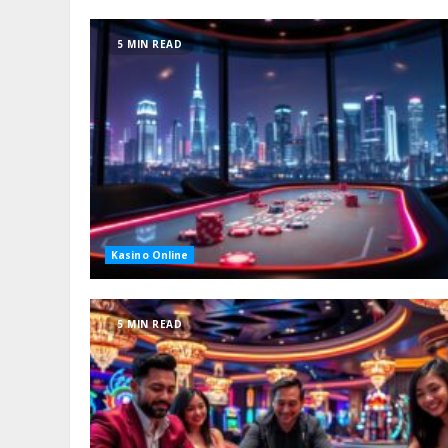
5 MIN READ
Kasino Online
5 MIN READ