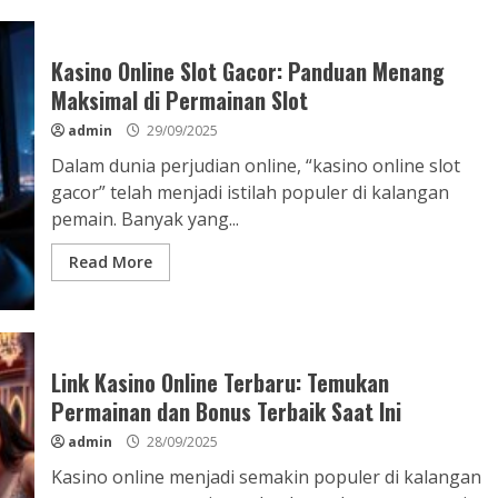
Kasino Online Slot Gacor: Panduan Menang
Maksimal di Permainan Slot
admin
29/09/2025
Dalam dunia perjudian online, “kasino online slot
gacor” telah menjadi istilah populer di kalangan
pemain. Banyak yang...
Read More
Link Kasino Online Terbaru: Temukan
Permainan dan Bonus Terbaik Saat Ini
admin
28/09/2025
Kasino online menjadi semakin populer di kalangan