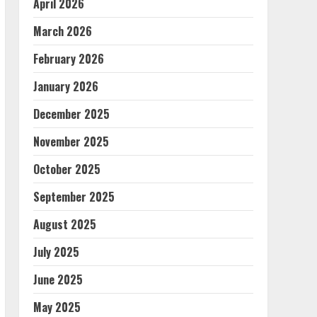
April 2026
March 2026
February 2026
January 2026
December 2025
November 2025
October 2025
September 2025
August 2025
July 2025
June 2025
May 2025