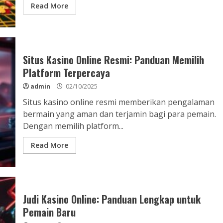
Read More
Situs Kasino Online Resmi: Panduan Memilih
Platform Terpercaya
admin
02/10/2025
Situs kasino online resmi memberikan pengalaman
bermain yang aman dan terjamin bagi para pemain.
Dengan memilih platform...
Read More
Judi Kasino Online: Panduan Lengkap untuk
Pemain Baru