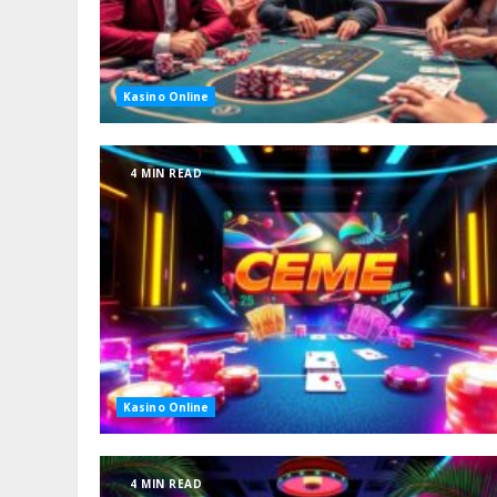
Kasino Online
4 MIN READ
Kasino Online
4 MIN READ