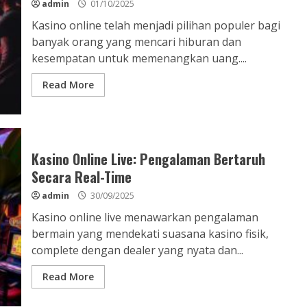
admin
01/10/2025
Kasino online telah menjadi pilihan populer bagi
banyak orang yang mencari hiburan dan
kesempatan untuk memenangkan uang....
Read More
Kasino Online Live: Pengalaman Bertaruh
Secara Real-Time
admin
30/09/2025
Kasino online live menawarkan pengalaman
bermain yang mendekati suasana kasino fisik,
complete dengan dealer yang nyata dan...
Read More