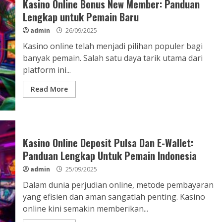
Kasino Online Bonus New Member: Panduan
Lengkap untuk Pemain Baru
admin
26/09/2025
Kasino online telah menjadi pilihan populer bagi
banyak pemain. Salah satu daya tarik utama dari
platform ini...
Read More
Kasino Online Deposit Pulsa Dan E-Wallet:
Panduan Lengkap Untuk Pemain Indonesia
admin
25/09/2025
Dalam dunia perjudian online, metode pembayaran
yang efisien dan aman sangatlah penting. Kasino
online kini semakin memberikan...