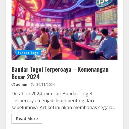
Bandar Togel
Bandar Togel Terpercaya – Kemenangan
Besar 2024
admin
30/11/2024
Di tahun 2024, mencari Bandar Togel
Terpercaya menjadi lebih penting dari
sebelumnya. Artikel ini akan membahas segala...
Read More