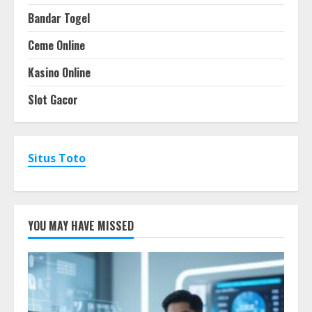
Bandar Togel
Ceme Online
Kasino Online
Slot Gacor
Situs Toto
YOU MAY HAVE MISSED