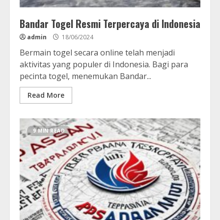
Bandar Togel Resmi Terpercaya di Indonesia
admin
18/06/2024
Bermain togel secara online telah menjadi
aktivitas yang populer di Indonesia. Bagi para
pecinta togel, menemukan Bandar...
Read More
9 MIN READ