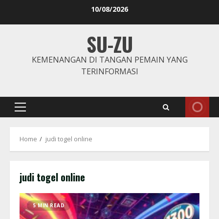
Skip
10/08/2026
to
content
SU-ZU
KEMENANGAN DI TANGAN PEMAIN YANG
TERINFORMASI
Primary
Menu
Home
judi togel online
judi togel online
5 MIN READ