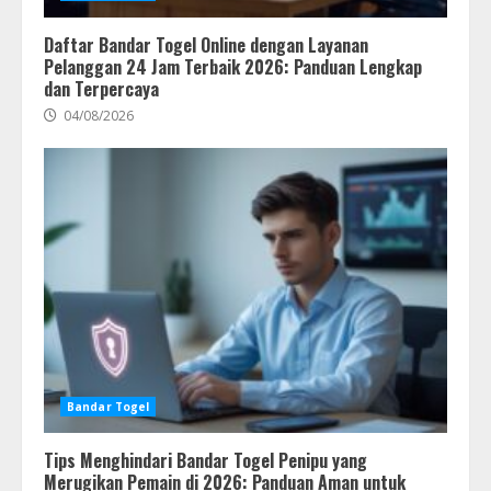
Daftar Bandar Togel Online dengan Layanan
Pelanggan 24 Jam Terbaik 2026: Panduan Lengkap
dan Terpercaya
04/08/2026
Bandar Togel
Tips Menghindari Bandar Togel Penipu yang
Merugikan Pemain di 2026: Panduan Aman untuk