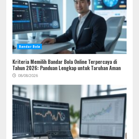
Bandar Bola
Kriteria Memilih Bandar Bola Online Terpercaya di
Tahun 2026: Panduan Lengkap untuk Taruhan Aman
08/08/2026