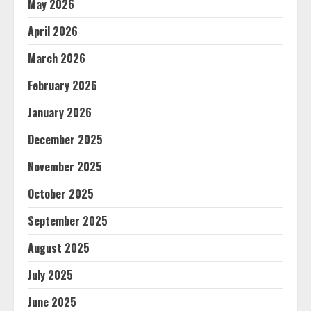
May 2026
April 2026
March 2026
February 2026
January 2026
December 2025
November 2025
October 2025
September 2025
August 2025
July 2025
June 2025