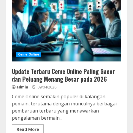
Ceme Online
Update Terbaru Ceme Online Paling Gacor
dan Peluang Menang Besar pada 2026
admin
09/04/2026
Ceme online semakin populer di kalangan
pemain, terutama dengan munculnya berbagai
pembaruan terbaru yang menawarkan
pengalaman bermain...
Read More