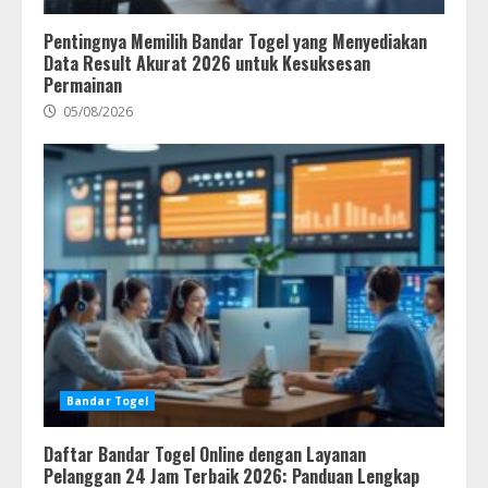
Pentingnya Memilih Bandar Togel yang Menyediakan
Data Result Akurat 2026 untuk Kesuksesan
Permainan
05/08/2026
Bandar Togel
Daftar Bandar Togel Online dengan Layanan
Pelanggan 24 Jam Terbaik 2026: Panduan Lengkap