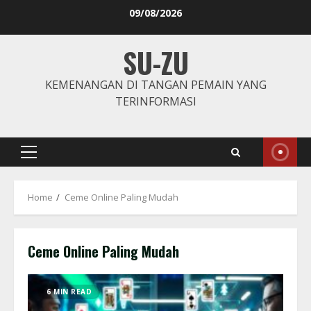
Skip
09/08/2026
to
content
SU-ZU
KEMENANGAN DI TANGAN PEMAIN YANG
TERINFORMASI
Primary
Menu
Home
Ceme Online Paling Mudah
Ceme Online Paling Mudah
6 MIN READ