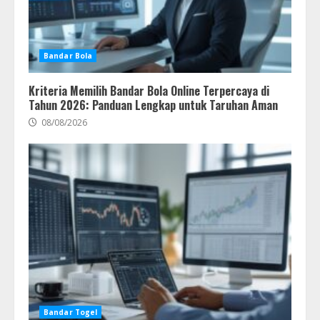
Bandar Bola
Kriteria Memilih Bandar Bola Online Terpercaya di
Tahun 2026: Panduan Lengkap untuk Taruhan Aman
08/08/2026
Bandar Togel