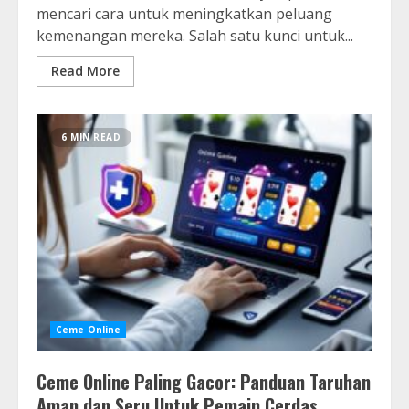
mencari cara untuk meningkatkan peluang
kemenangan mereka. Salah satu kunci untuk...
Read More
6 MIN READ
Ceme Online
Ceme Online Paling Gacor: Panduan Taruhan
Aman dan Seru Untuk Pemain Cerdas