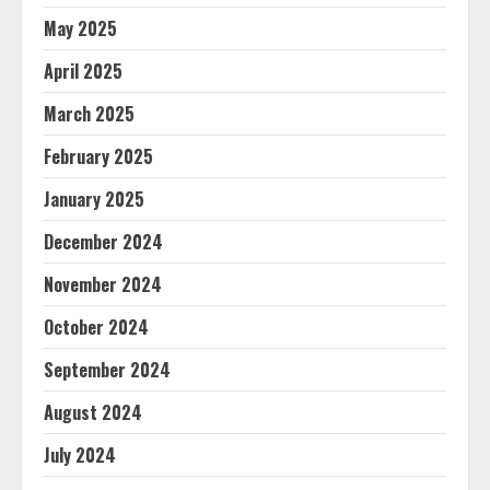
May 2025
April 2025
March 2025
February 2025
January 2025
December 2024
November 2024
October 2024
September 2024
August 2024
July 2024