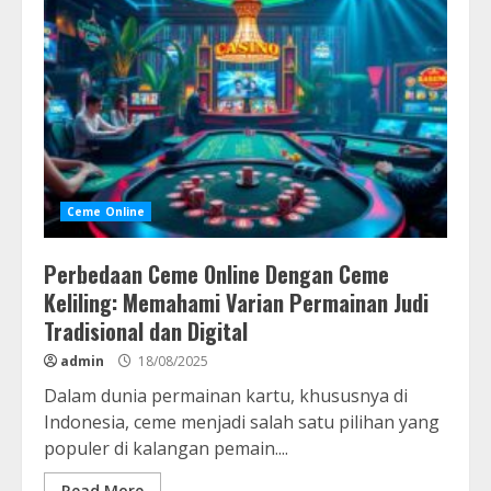
Ceme Online
Perbedaan Ceme Online Dengan Ceme
Keliling: Memahami Varian Permainan Judi
Tradisional dan Digital
admin
18/08/2025
Dalam dunia permainan kartu, khususnya di
Indonesia, ceme menjadi salah satu pilihan yang
populer di kalangan pemain....
Read More