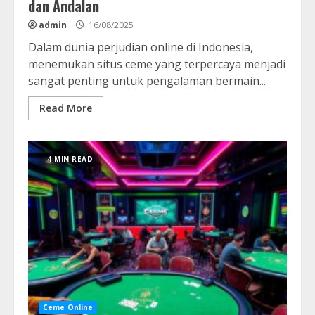
dan Andalan
admin
16/08/2025
Dalam dunia perjudian online di Indonesia,
menemukan situs ceme yang terpercaya menjadi
sangat penting untuk pengalaman bermain...
Read More
4 MIN READ
Ceme Online