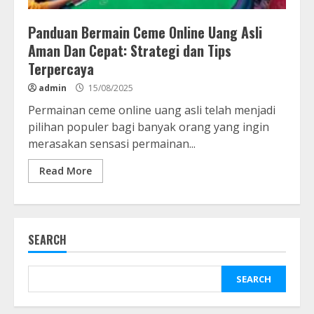
Panduan Bermain Ceme Online Uang Asli
Aman Dan Cepat: Strategi dan Tips
Terpercaya
admin
15/08/2025
Permainan ceme online uang asli telah menjadi
pilihan populer bagi banyak orang yang ingin
merasakan sensasi permainan...
Read More
SEARCH
SEARCH