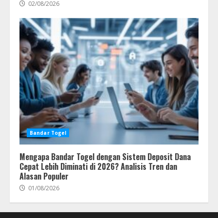
02/08/2026
Bandar Togel
Mengapa Bandar Togel dengan Sistem Deposit Dana
Cepat Lebih Diminati di 2026? Analisis Tren dan
Alasan Populer
01/08/2026