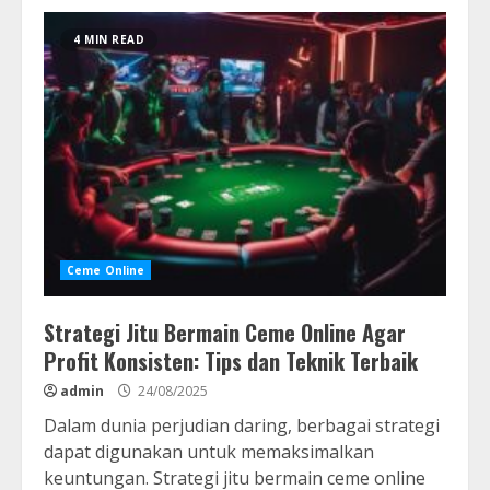
4 MIN READ
Ceme Online
Strategi Jitu Bermain Ceme Online Agar
Profit Konsisten: Tips dan Teknik Terbaik
admin
24/08/2025
Dalam dunia perjudian daring, berbagai strategi
dapat digunakan untuk memaksimalkan
keuntungan. Strategi jitu bermain ceme online