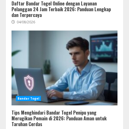
Daftar Bandar Togel Online dengan Layanan
Pelanggan 24 Jam Terbaik 2026: Panduan Lengkap
dan Terpercaya
04/08/2026
Bandar Togel
Tips Menghindari Bandar Togel Penipu yang
Merugikan Pemain di 2026: Panduan Aman untuk
Taruhan Cerdas