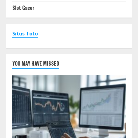
Slot Gacor
Situs Toto
YOU MAY HAVE MISSED