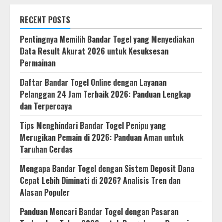
RECENT POSTS
Pentingnya Memilih Bandar Togel yang Menyediakan
Data Result Akurat 2026 untuk Kesuksesan
Permainan
Daftar Bandar Togel Online dengan Layanan
Pelanggan 24 Jam Terbaik 2026: Panduan Lengkap
dan Terpercaya
Tips Menghindari Bandar Togel Penipu yang
Merugikan Pemain di 2026: Panduan Aman untuk
Taruhan Cerdas
Mengapa Bandar Togel dengan Sistem Deposit Dana
Cepat Lebih Diminati di 2026? Analisis Tren dan
Alasan Populer
Panduan Mencari Bandar Togel dengan Pasaran